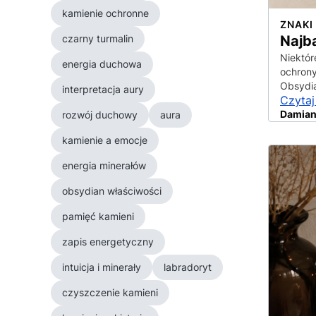
kamienie ochronne
ZNAKI
czarny turmalin
Najba
Niektór
energia duchowa
ochrony
Obsydia
interpretacja aury
Czytaj
Damian
rozwój duchowy
aura
kamienie a emocje
energia minerałów
obsydian właściwości
pamięć kamieni
zapis energetyczny
intuicja i minerały
labradoryt
czyszczenie kamieni