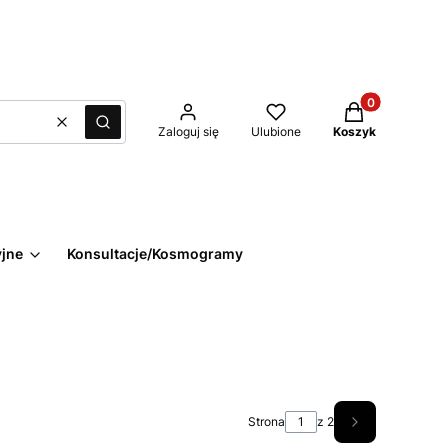
Produkty w kos
Wyczyść
Szukaj
Zaloguj się
Ulubione
Koszyk
yjne
Konsultacje/Kosmogramy
Strona
z 2
Następne wpi