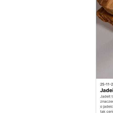
25-11-
Jadei
Jadeit 
znaczen
o jadei
tak cen