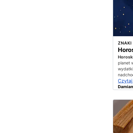
ZNAKI
Horo
Horosko
planet 
wydatki
nadcho
Czytaj
Damian