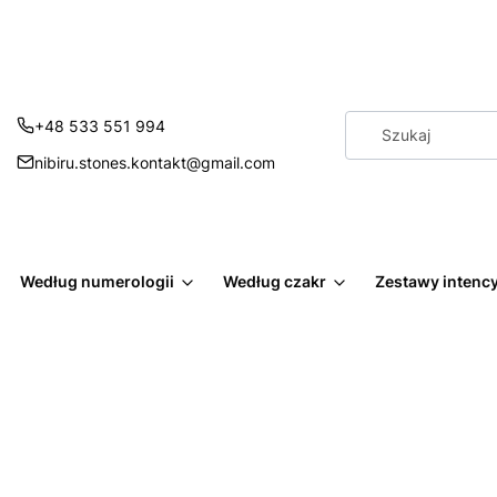
+48 533 551 994
nibiru.stones.kontakt@gmail.com
Według numerologii
Według czakr
Zestawy intenc