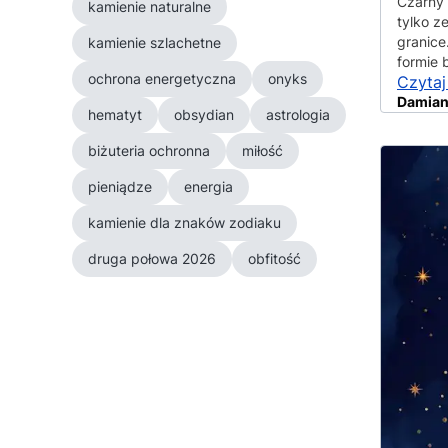
Czarny 
kamienie naturalne
tylko z
granice
kamienie szlachetne
formie 
ochrona energetyczna
onyks
Czytaj
Damian
hematyt
obsydian
astrologia
biżuteria ochronna
miłość
pieniądze
energia
kamienie dla znaków zodiaku
druga połowa 2026
obfitość