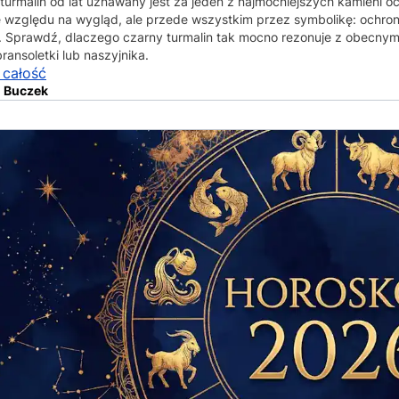
turmalin od lat uznawany jest za jeden z najmocniejszych kamieni oc
e względu na wygląd, ale przede wszystkim przez symbolikę: ochronę
. Sprawdź, dlaczego czarny turmalin tak mocno rezonuje z obecnym
bransoletki lub naszyjnika.
 całość
 Buczek