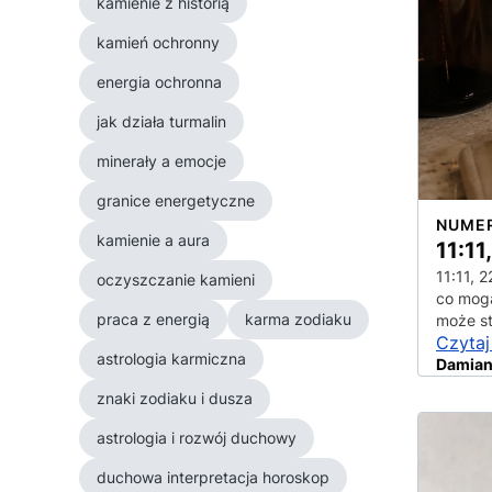
kamienie z historią
kamień ochronny
energia ochronna
jak działa turmalin
minerały a emocje
granice energetyczne
NUME
kamienie a aura
11:11
11:11, 
oczyszczanie kamieni
co mogą
praca z energią
karma zodiaku
może st
Czytaj
astrologia karmiczna
Damian
znaki zodiaku i dusza
astrologia i rozwój duchowy
duchowa interpretacja horoskop