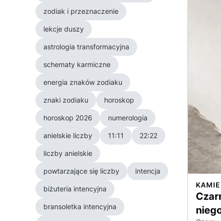
zodiak i przeznaczenie
lekcje duszy
astrologia transformacyjna
schematy karmiczne
energia znaków zodiaku
znaki zodiaku
horoskop
horoskop 2026
numerologia
anielskie liczby
11:11
22:22
liczby anielskie
powtarzające się liczby
intencja
KAMIE
biżuteria intencyjna
Czarn
bransoletka intencyjna
nieg