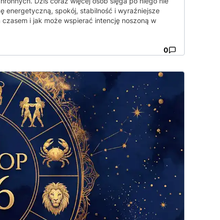
hronnych. Dziś coraz więcej osób sięga po niego nie
 energetyczną, spokój, stabilność i wyraźniejsze
 czasem i jak może wspierać intencję noszoną w
0