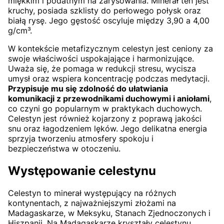
miękkim i podatnym na zarysowania. Minerał ten jest
kruchy, posiada szklisty do perłowego połysk oraz
białą rysę. Jego gęstość oscyluje między 3,90 a 4,00
g/cm³.
W kontekście metafizycznym celestyn jest ceniony za
swoje właściwości uspokajające i harmonizujące.
Uważa się, że pomaga w redukcji stresu, wycisza
umysł oraz wspiera koncentrację podczas medytacji.
Przypisuje mu się zdolność do ułatwiania
komunikacji z przewodnikami duchowymi i aniołami
,
co czyni go popularnym w praktykach duchowych.
Celestyn jest również kojarzony z poprawą jakości
snu oraz łagodzeniem lęków. Jego delikatna energia
sprzyja tworzeniu atmosfery spokoju i
bezpieczeństwa w otoczeniu.
Występowanie celestynu
Celestyn to minerał występujący na różnych
kontynentach, z najważniejszymi złożami na
Madagaskarze, w Meksyku, Stanach Zjednoczonych i
Hiszpanii. Na Madagaskarze kryształy celestynu