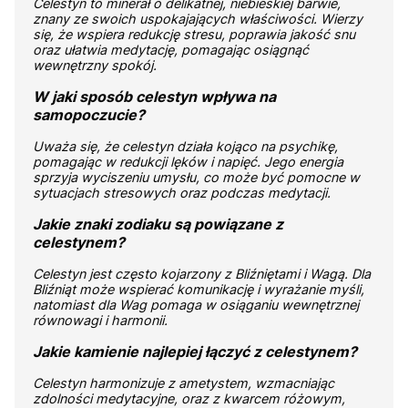
Celestyn to minerał o delikatnej, niebieskiej barwie,
znany ze swoich uspokajających właściwości. Wierzy
się, że wspiera redukcję stresu, poprawia jakość snu
oraz ułatwia medytację, pomagając osiągnąć
wewnętrzny spokój.
W jaki sposób celestyn wpływa na
samopoczucie?
Uważa się, że celestyn działa kojąco na psychikę,
pomagając w redukcji lęków i napięć. Jego energia
sprzyja wyciszeniu umysłu, co może być pomocne w
sytuacjach stresowych oraz podczas medytacji.
Jakie znaki zodiaku są powiązane z
celestynem?
Celestyn jest często kojarzony z Bliźniętami i Wagą. Dla
Bliźniąt może wspierać komunikację i wyrażanie myśli,
natomiast dla Wag pomaga w osiąganiu wewnętrznej
równowagi i harmonii.
Jakie kamienie najlepiej łączyć z celestynem?
Celestyn harmonizuje z ametystem, wzmacniając
zdolności medytacyjne, oraz z kwarcem różowym,