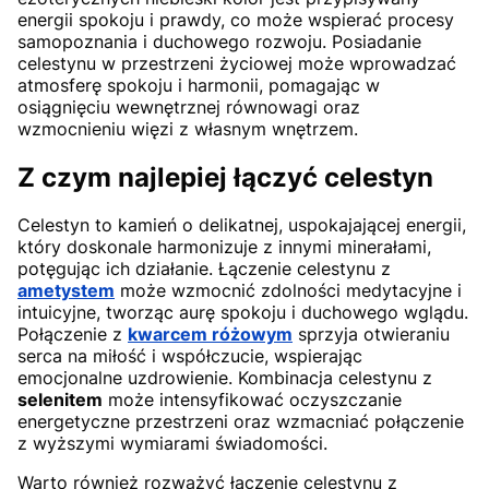
energii spokoju i prawdy, co może wspierać procesy
samopoznania i duchowego rozwoju. Posiadanie
celestynu w przestrzeni życiowej może wprowadzać
atmosferę spokoju i harmonii, pomagając w
osiągnięciu wewnętrznej równowagi oraz
wzmocnieniu więzi z własnym wnętrzem.
Z czym najlepiej łączyć celestyn
Celestyn to kamień o delikatnej, uspokajającej energii,
który doskonale harmonizuje z innymi minerałami,
potęgując ich działanie. Łączenie celestynu z
ametystem
może wzmocnić zdolności medytacyjne i
intuicyjne, tworząc aurę spokoju i duchowego wglądu.
Połączenie z
kwarcem różowym
sprzyja otwieraniu
serca na miłość i współczucie, wspierając
emocjonalne uzdrowienie. Kombinacja celestynu z
selenitem
może intensyfikować oczyszczanie
energetyczne przestrzeni oraz wzmacniać połączenie
z wyższymi wymiarami świadomości.
Warto również rozważyć łączenie celestynu z