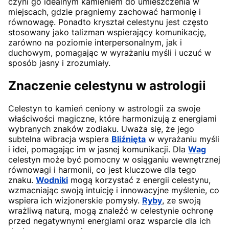
czyni go idealnym kamieniem do umieszczenia w
miejscach, gdzie pragniemy zachować harmonię i
równowagę. Ponadto kryształ celestynu jest często
stosowany jako talizman wspierający komunikację,
zarówno na poziomie interpersonalnym, jak i
duchowym, pomagając w wyrażaniu myśli i uczuć w
sposób jasny i zrozumiały.
Znaczenie celestynu w astrologii
Celestyn to kamień ceniony w astrologii za swoje
właściwości magiczne, które harmonizują z energiami
wybranych znaków zodiaku. Uważa się, że jego
subtelna wibracja wspiera
Bliźnięta
w wyrażaniu myśli
i idei, pomagając im w jasnej komunikacji. Dla
Wag
celestyn może być pomocny w osiąganiu wewnętrznej
równowagi i harmonii, co jest kluczowe dla tego
znaku.
Wodniki
mogą korzystać z energii celestynu,
wzmacniając swoją intuicję i innowacyjne myślenie, co
wspiera ich wizjonerskie pomysły.
Ryby
, ze swoją
wrażliwą naturą, mogą znaleźć w celestynie ochronę
przed negatywnymi energiami oraz wsparcie dla ich