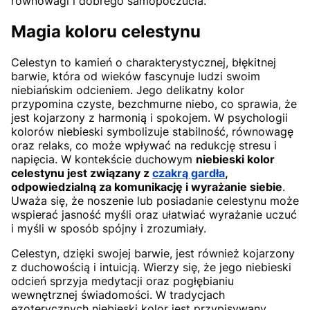
równowagi i dobrego samopoczucia.
Magia koloru celestynu
Celestyn to kamień o charakterystycznej, błękitnej
barwie, która od wieków fascynuje ludzi swoim
niebiańskim odcieniem. Jego delikatny kolor
przypomina czyste, bezchmurne niebo, co sprawia, że
jest kojarzony z harmonią i spokojem. W psychologii
kolorów niebieski symbolizuje stabilność, równowagę
oraz relaks, co może wpływać na redukcję stresu i
napięcia. W kontekście duchowym
niebieski kolor
celestynu jest związany z
czakrą gardła
,
odpowiedzialną za komunikację i wyrażanie siebie
.
Uważa się, że noszenie lub posiadanie celestynu może
wspierać jasność myśli oraz ułatwiać wyrażanie uczuć
i myśli w sposób spójny i zrozumiały.
Celestyn, dzięki swojej barwie, jest również kojarzony
z duchowością i intuicją. Wierzy się, że jego niebieski
odcień sprzyja medytacji oraz pogłębianiu
wewnętrznej świadomości. W tradycjach
ezoterycznych niebieski kolor jest przypisywany