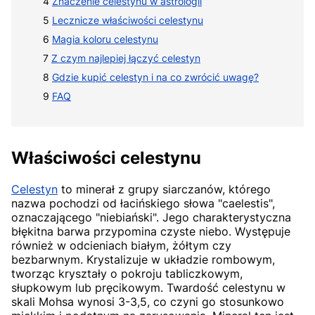
Znaczenie celestynu w astrologii
Lecznicze właściwości celestynu
Magia koloru celestynu
Z czym najlepiej łączyć celestyn
Gdzie kupić celestyn i na co zwrócić uwagę?
FAQ
Właściwości celestynu
Celestyn
to minerał z grupy siarczanów, którego
nazwa pochodzi od łacińskiego słowa "caelestis",
oznaczającego "niebiański". Jego charakterystyczna
błękitna barwa przypomina czyste niebo. Występuje
również w odcieniach białym, żółtym czy
bezbarwnym. Krystalizuje w układzie rombowym,
tworząc kryształy o pokroju tabliczkowym,
słupkowym lub pręcikowym. Twardość celestynu w
skali Mohsa wynosi 3-3,5, co czyni go stosunkowo