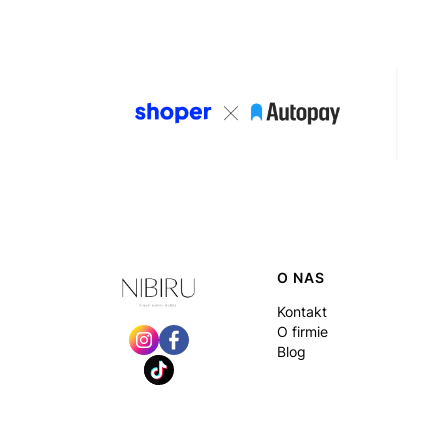
Linki w stopce
O NAS
Kontakt
O firmie
Blog