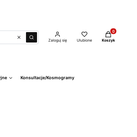
Produkty w kos
Wyczyść
Szukaj
Zaloguj się
Ulubione
Koszyk
yjne
Konsultacje/Kosmogramy