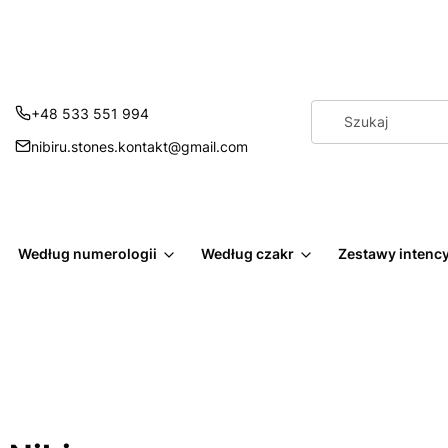
+48 533 551 994
nibiru.stones.kontakt@gmail.com
Według numerologii
Według czakr
Zestawy intenc