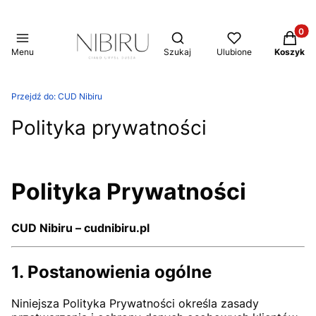
Produkt
Otwórz wyszukiwarkę
Menu
Szukaj
Ulubione
Koszyk
Przejdź do:
CUD Nibiru
Polityka prywatności
Polityka Prywatności
CUD Nibiru – cudnibiru.pl
1. Postanowienia ogólne
Niniejsza Polityka Prywatności określa zasady