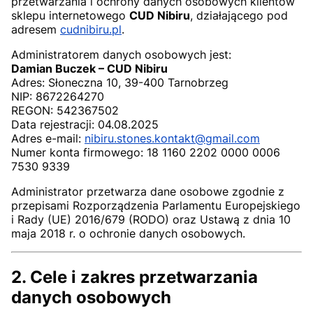
przetwarzania i ochrony danych osobowych klientów
sklepu internetowego
CUD Nibiru
, działającego pod
adresem
cudnibiru.pl
.
Administratorem danych osobowych jest:
Damian Buczek – CUD Nibiru
Adres: Słoneczna 10, 39-400 Tarnobrzeg
NIP: 8672264270
REGON: 542367502
Data rejestracji: 04.08.2025
Adres e-mail:
nibiru.stones.kontakt@gmail.com
Numer konta firmowego: 18 1160 2202 0000 0006
7530 9339
Administrator przetwarza dane osobowe zgodnie z
przepisami Rozporządzenia Parlamentu Europejskiego
i Rady (UE) 2016/679 (RODO) oraz Ustawą z dnia 10
maja 2018 r. o ochronie danych osobowych.
2. Cele i zakres przetwarzania
danych osobowych