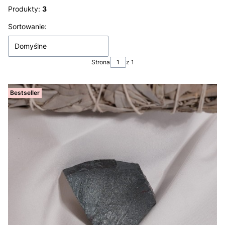
Produkty:
3
Lista produktów
Sortowanie:
Domyślne
Strona
z 1
Bestseller