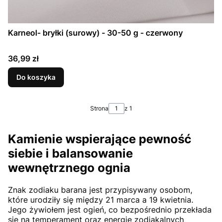
Karneol- bryłki (surowy) - 30-50 g - czerwony
Cena
36,99 zł
Do koszyka
Strona
z 1
Kamienie wspierające pewność
siebie i balansowanie
wewnętrznego ognia
Znak zodiaku barana jest przypisywany osobom,
które urodziły się między 21 marca a 19 kwietnia.
Jego żywiołem jest ogień, co bezpośrednio przekłada
się na temperament oraz energię zodiakalnych