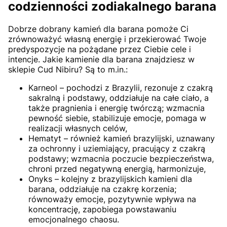
codzienności zodiakalnego barana
Dobrze dobrany kamień dla barana pomoże Ci
zrównoważyć własną energię i przekierować Twoje
predyspozycje na pożądane przez Ciebie cele i
intencje. Jakie kamienie dla barana znajdziesz w
sklepie Cud Nibiru? Są to m.in.:
Karneol – pochodzi z Brazylii, rezonuje z czakrą
sakralną i podstawy, oddziałuje na całe ciało, a
także pragnienia i energię twórczą; wzmacnia
pewność siebie, stabilizuje emocje, pomaga w
realizacji własnych celów,
Hematyt – również kamień brazylijski, uznawany
za ochronny i uziemiający, pracujący z czakrą
podstawy; wzmacnia poczucie bezpieczeństwa,
chroni przed negatywną energią, harmonizuje,
Onyks – kolejny z brazylijskich kamieni dla
barana, oddziałuje na czakrę korzenia;
równoważy emocje, pozytywnie wpływa na
koncentrację, zapobiega powstawaniu
emocjonalnego chaosu.