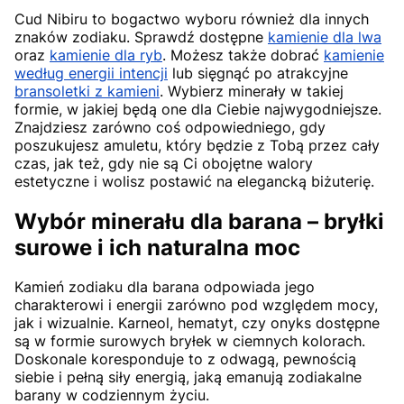
Cud Nibiru to bogactwo wyboru również dla innych
znaków zodiaku. Sprawdź dostępne
kamienie dla lwa
oraz
kamienie dla ryb
. Możesz także dobrać
kamienie
według energii intencji
lub sięgnąć po atrakcyjne
bransoletki z kamieni
. Wybierz minerały w takiej
formie, w jakiej będą one dla Ciebie najwygodniejsze.
Znajdziesz zarówno coś odpowiedniego, gdy
poszukujesz amuletu, który będzie z Tobą przez cały
czas, jak też, gdy nie są Ci obojętne walory
estetyczne i wolisz postawić na elegancką biżuterię.
Wybór minerału dla barana – bryłki
surowe i ich naturalna moc
Kamień zodiaku dla barana odpowiada jego
charakterowi i energii zarówno pod względem mocy,
jak i wizualnie. Karneol, hematyt, czy onyks dostępne
są w formie surowych bryłek w ciemnych kolorach.
Doskonale koresponduje to z odwagą, pewnością
siebie i pełną siły energią, jaką emanują zodiakalne
barany w codziennym życiu.