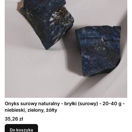
Onyks surowy naturalny - bryłki (surowy) - 20-40 g -
niebieski, zielony, żółty
Cena
35,26 zł
Do koszyka