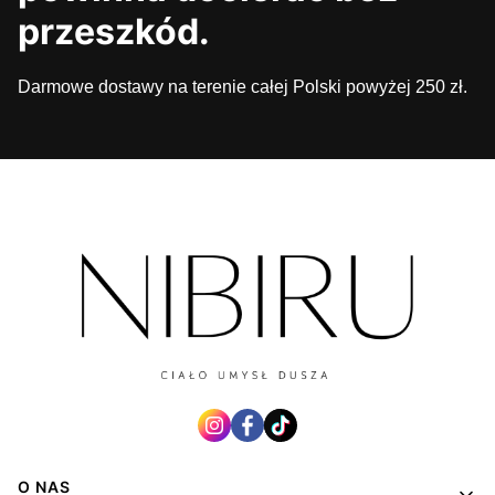
przeszkód.
Darmowe dostawy na terenie całej Polski powyżej 250 zł.
Linki w stopce
O NAS