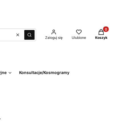
Produkty w kos
Wyczyść
Szukaj
Zaloguj się
Ulubione
Koszyk
yjne
Konsultacje/Kosmogramy
.