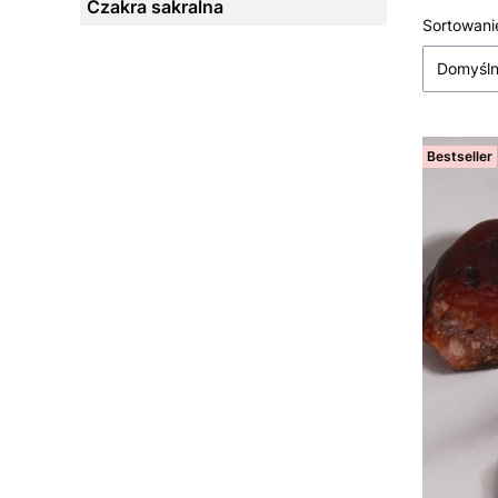
Czakra sakralna
Lista
Sortowani
Domyśl
Bestseller