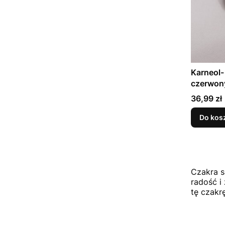
Karneol-
czerwon
Cena
36,99 zł
Do kos
Czakra s
radość i
tę czakr