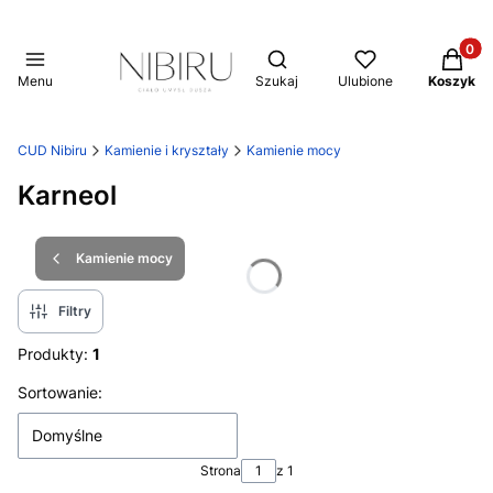
Produkt
Otwórz wyszukiwarkę
Menu
Szukaj
Ulubione
Koszyk
CUD Nibiru
Kamienie i kryształy
Kamienie mocy
Karneol
Kamienie mocy
Filtry
Produkty:
1
Lista produktów
Sortowanie:
Domyślne
Strona
z 1