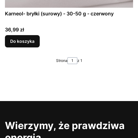
Karneol- bryłki (surowy) - 30-50 g - czerwony
Cena
36,99 zł
Do koszyka
Strona
z 1
Wierzymy, że prawdziwa
energia