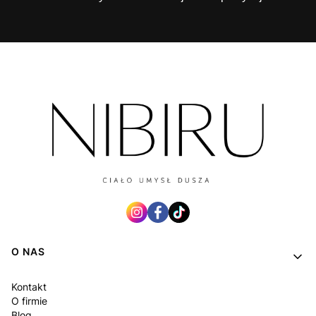
Linki w stopce
O NAS
Kontakt
O firmie
Blog