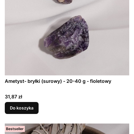
Ametyst- bryłki (surowy) - 20-40 g - fioletowy
Cena
31,87 zł
Do koszyka
Bestseller