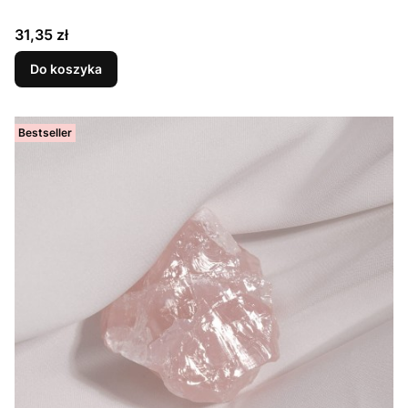
Cena
31,35 zł
Do koszyka
Bestseller