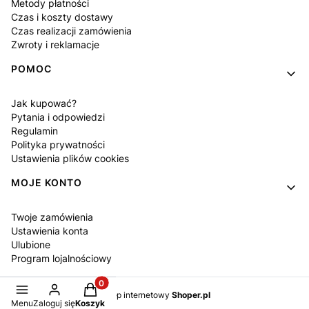
Metody płatności
Czas i koszty dostawy
Czas realizacji zamówienia
Zwroty i reklamacje
POMOC
Jak kupować?
Pytania i odpowiedzi
Regulamin
Polityka prywatności
Ustawienia plików cookies
MOJE KONTO
Twoje zamówienia
Ustawienia konta
Ulubione
Program lojalnościowy
Produkty w koszyku: 0. Zobacz szczegóły
Sklep internetowy
Shoper.pl
Menu
Zaloguj się
Koszyk