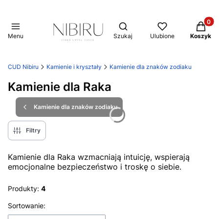
Produkt
Otwórz wyszukiwarkę
Menu
Szukaj
Ulubione
Koszyk
CUD Nibiru
Kamienie i kryształy
Kamienie dla znaków zodiaku
Kamienie dla Raka
Kamienie dla znaków zodiaku
Filtry
Kamienie dla Raka wzmacniają intuicję, wspierają
emocjonalne bezpieczeństwo i troskę o siebie.
Produkty:
4
Lista produktów
Sortowanie: