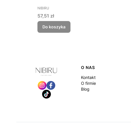
PRODUCENT
NIBIRU
Cena
57,51 zł
Do koszyka
Linki w stopce
O NAS
Kontakt
O firmie
Blog