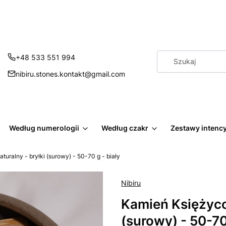
+48 533 551 994
nibiru.stones.kontakt@gmail.com
Według numerologii
Według czakr
Zestawy intenc
uralny - bryłki (surowy) - 50-70 g - biały
Nibiru
Kamień Księżyco
(surowy) - 50-70 