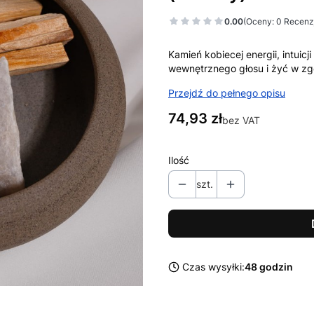
0.00
(Oceny: 0 Recenzj
Kamień kobiecej energii, intuic
wewnętrznego głosu i żyć w zgo
Przejdź do pełnego opisu
Cena
74,93 zł
bez VAT
Ilość
szt.
Czas wysyłki:
48 godzin