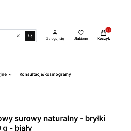
Produkty w kos
Wyczyść
Szukaj
Zaloguj się
Ulubione
Koszyk
yjne
Konsultacje/Kosmogramy
wy surowy naturalny - bryłki
g - biały