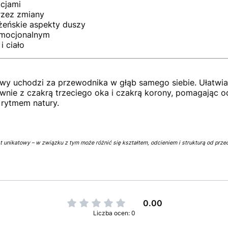
ocjami
rzez zmiany
 żeńskie aspekty duszy
emocjonalnym
i ciało
y uchodzi za przewodnika w głąb samego siebie. Ułatwia 
ównie z czakrą trzeciego oka i czakrą korony, pomagając
 rytmem natury.
 unikatowy – w związku z tym może różnić się kształtem, odcieniem i strukturą od przed
0.00
Liczba ocen: 0