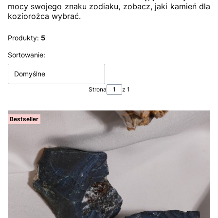
mocy swojego znaku zodiaku, zobacz, jaki kamień dla
koziorożca wybrać.
Produkty:
5
Lista produktów
Sortowanie:
Domyślne
Strona
z 1
Bestseller