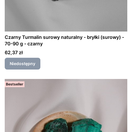
Czarny Turmalin surowy naturalny - bryłki (surowy) -
70-90 g - czarny
Cena
62,37 zł
Niedostępny
Bestseller