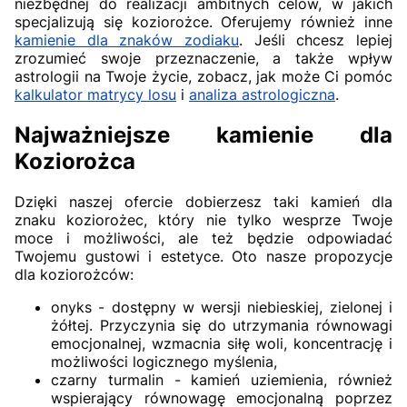
niezbędnej do realizacji ambitnych celów, w jakich
specjalizują się koziorożce. Oferujemy również inne
kamienie dla znaków zodiaku
. Jeśli chcesz lepiej
zrozumieć swoje przeznaczenie, a także wpływ
astrologii na Twoje życie, zobacz, jak może Ci pomóc
kalkulator matrycy losu
i
analiza astrologiczna
.
Najważniejsze kamienie dla
Koziorożca
Dzięki naszej ofercie dobierzesz taki kamień dla
znaku koziorożec, który nie tylko wesprze Twoje
moce i możliwości, ale też będzie odpowiadać
Twojemu gustowi i estetyce. Oto nasze propozycje
dla koziorożców:
onyks - dostępny w wersji niebieskiej, zielonej i
żółtej. Przyczynia się do utrzymania równowagi
emocjonalnej, wzmacnia siłę woli, koncentrację i
możliwości logicznego myślenia,
czarny turmalin - kamień uziemienia, również
wspierający równowagę emocjonalną poprzez