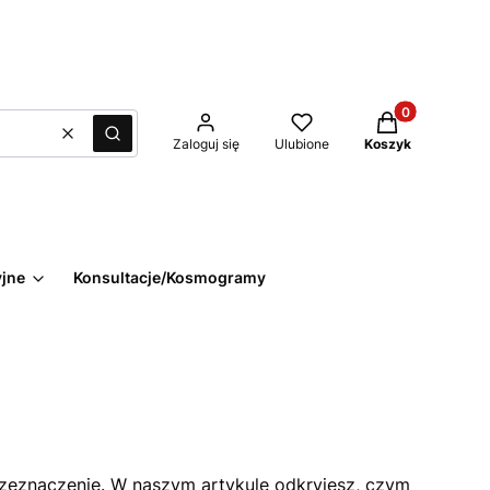
Produkty w kos
Wyczyść
Szukaj
Zaloguj się
Ulubione
Koszyk
yjne
Konsultacje/Kosmogramy
 przeznaczenie. W naszym artykule odkryjesz, czym