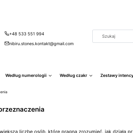
+48 533 551 994
nibiru.stones.kontakt@gmail.com
Według numerologii
Według czakr
Zestawy intenc
zenia
 przeznaczenia
e większą liczbę osób, które pragną zrozumieć, jak działa