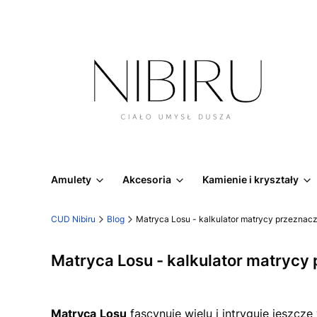
Amulety
Akcesoria
Kamienie i kryształy
CUD Nibiru
Blog
Matryca Losu - kalkulator matrycy przeznac
Matryca Losu - kalkulator matrycy
Matryca
Losu
fascynuje wielu i intryguje jeszcz