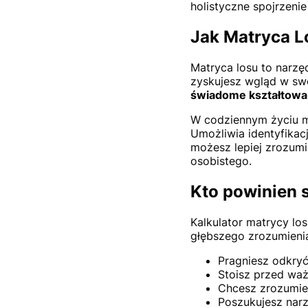
holistyczne spojrzeni
Jak Matryca 
Matryca losu to narzę
zyskujesz wgląd w sw
świadome kształtowan
W codziennym życiu m
Umożliwia identyfikac
możesz lepiej zrozumi
osobistego.
Kto powinien 
Kalkulator matrycy lo
głębszego zrozumienia 
Pragniesz odkryć
Stoisz przed wa
Chcesz zrozumie
Poszukujesz narz