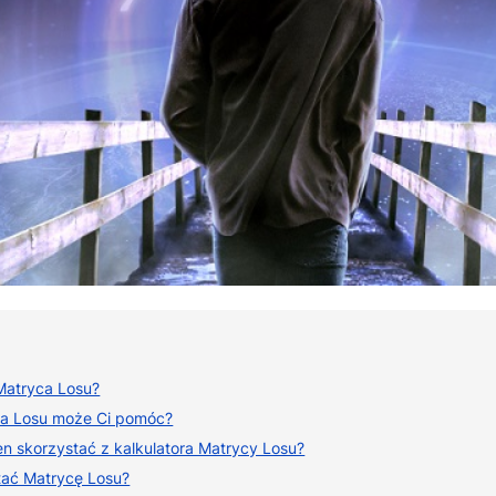
Matryca Losu?
ca Losu może Ci pomóc?
en skorzystać z kalkulatora Matrycy Losu?
tać Matrycę Losu?