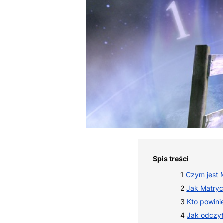
Spis treści
Czym jest 
Jak Matry
Kto powini
Jak odczy