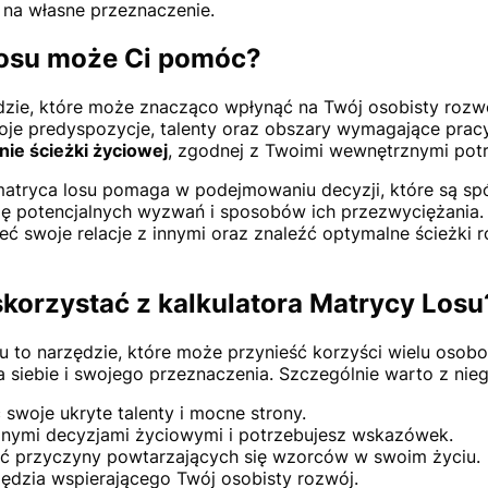
e na własne przeznaczenie.
Losu może Ci pomóc?
dzie, które może znacząco wpłynąć na Twój osobisty rozwój
oje predyspozycje, talenty oraz obszary wymagające prac
ie ścieżki życiowej
, zgodnej z Twoimi wewnętrznymi potr
atryca losu pomaga w podejmowaniu decyzji, które są spó
ję potencjalnych wyzwań i sposobów ich przezwyciężania. K
eć swoje relacje z innymi oraz znaleźć optymalne ścieżki
skorzystać z kalkulatora Matrycy Losu
su to narzędzie, które może przynieść korzyści wielu oso
siebie i swojego przeznaczenia. Szczególnie warto z niego
 swoje ukryte talenty i mocne strony.
żnymi decyzjami życiowymi i potrzebujesz wskazówek.
ć przyczyny powtarzających się wzorców w swoim życiu.
ędzia wspierającego Twój osobisty rozwój.