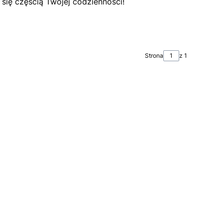
się częścią Twojej codzienności!
Strona
z 1