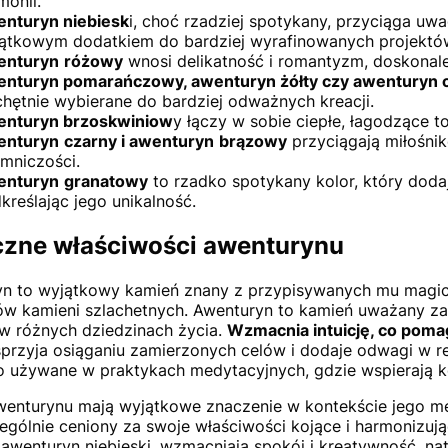
monii.
nturyn niebiesk
i, choć rzadziej spotykany, przyciąga uwa
ątkowym dodatkiem do bardziej wyrafinowanych projektó
enturyn
różowy
wnosi delikatność i romantyzm, doskonale 
nturyn pomarańczowy, awenturyn żółty czy awenturyn
chętnie wybierane do bardziej odważnych kreacji.
nturyn brzoskwiniow
y łączy w sobie ciepłe, łagodzące 
enturyn
czarny i awenturyn
brązowy
przyciągają miłośnik
emniczości.
enturyn
granatowy
to rzadko spotykany kolor, który dod
kreślając jego unikalność.
zne właściwości awenturynu
n to wyjątkowy kamień znany z przypisywanych mu magicz
ów kamieni szlachetnych. Awenturyn to kamień uważany za 
w różnych dziedzinach życia.
Wzmacnia intuicję, co poma
sprzyja osiąganiu zamierzonych celów i dodaje odwagi w re
o używane w praktykach medytacyjnych, gdzie wspierają 
wenturynu mają wyjątkowe znaczenie w kontekście jego me
zególnie ceniony za swoje właściwości kojące i harmonizują
k awenturyn niebieski, wzmacniają spokój i kreatywność, n