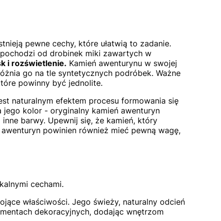
ieją pewne cechy, które ułatwią to zadanie.
a pochodzi od drobinek miki zawartych w
k i rozświetlenie.
Kamień awenturynu w swojej
yróżnia go na tle syntetycznych podróbek. Ważne
które powinny być jednolite.
est naturalnym efektem procesu formowania się
 jego kolor - oryginalny kamień awenturyn
inne barwy. Upewnij się, że kamień, który
wy awenturyn powinien również mieć pewną wagę,
kalnymi cechami.
kojące właściwości. Jego świeży, naturalny odcień
 elementach dekoracyjnych, dodając wnętrzom