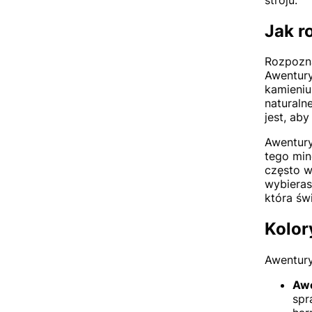
Jak r
Rozpozna
Awentury
kamieniu
naturaln
jest, ab
Awentury
tego min
często w
wybieras
która św
Kolor
Awentury
Awe
spr