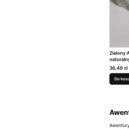
Zielony
naturaln
g - zielo
Cena
36,49 zł
Do kos
Awent
Awentury