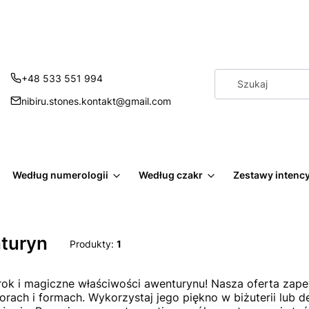
+48 533 551 994
nibiru.stones.kontakt@gmail.com
Według numerologii
Według czakr
Zestawy intenc
turyn
Produkty:
1
rok i magiczne właściwości awenturynu! Nasza oferta zap
lorach i formach. Wykorzystaj jego piękno w biżuterii lub de