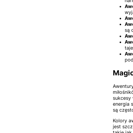
har
Awe
wyj
Aw
Awe
są 
Awe
Aw
taj
Aw
pod
Magic
Awentury
miłośnik
sukcesy 
energia 
są częst
Kolory a
jest szc
takie ja