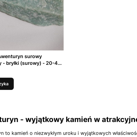
 Awenturyn surowy
y - bryłki (surowy) - 20-40
ny
zyka
uryn - wyjątkowy kamień w atrakcyjne
n to kamień o niezwykłym uroku i wyjątkowych właściwośc