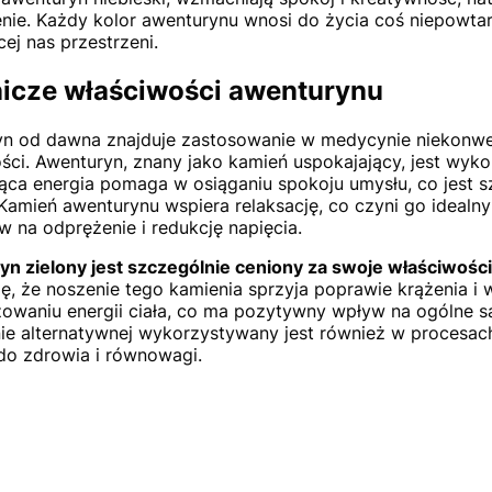
nie. Każdy kolor awenturynu wnosi do życia coś niepowtar
cej nas przestrzeni.
icze właściwości awenturynu
n od dawna znajduje zastosowanie w medycynie niekonwenc
ści. Awenturyn, znany jako kamień uspokajający, jest wyko
ąca energia pomaga w osiąganiu spokoju umysłu, co jest 
 Kamień awenturynu wspiera relaksację, co czyni go idea
 na odprężenie i redukcję napięcia.
yn zielony jest szczególnie ceniony za swoje właściwo
ę, że noszenie tego kamienia sprzyja poprawie krążenia i
owaniu energii ciała, co ma pozytywny wpływ na ogólne s
e alternatywnej wykorzystywany jest również w procesac
do zdrowia i równowagi.