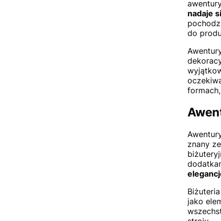
awentury
nadaje s
pochodzą
do produ
Awentury
dekoracy
wyjątkow
oczekiwa
formach,
Awent
Awentury
znany ze
biżutery
dodatka
elegancj
Biżuteri
jako ele
wszechst
stroju.