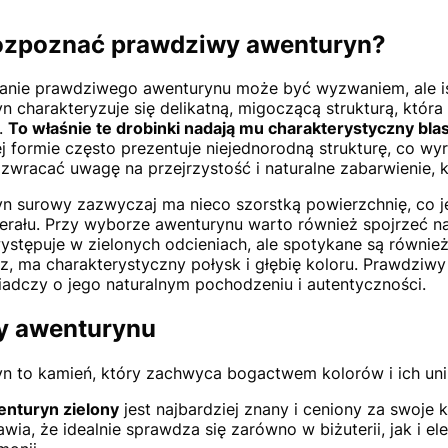
ozpoznać prawdziwy awenturyn?
nie prawdziwego awenturynu może być wyzwaniem, ale istn
n charakteryzuje się delikatną, migoczącą strukturą, któr
.
To właśnie te drobinki nadają mu charakterystyczny blas
ej formie często prezentuje niejednorodną strukturę, co w
y zwracać uwagę na przejrzystość i naturalne zabarwienie, 
n surowy zazwyczaj ma nieco szorstką powierzchnię, co j
erału. Przy wyborze awenturynu warto również spojrzeć na
ystępuje w zielonych odcieniach, ale spotykane są również 
z, ma charakterystyczny połysk i głębię koloru. Prawdzi
iadczy o jego naturalnym pochodzeniu i autentyczności.
y awenturynu
n to kamień, który zachwyca bogactwem kolorów i ich uni
nturyn zielony
jest najbardziej znany i ceniony za swoje 
awia, że idealnie sprawdza się zarówno w biżuterii, jak i