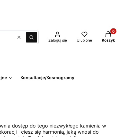
Produkty w kos
Wyczyść
Szukaj
Zaloguj się
Ulubione
Koszyk
yjne
Konsultacje/Kosmogramy
ewnia dostęp do tego niezwykłego kamienia w
koracji i ciesz się harmonią, jaką wnosi do