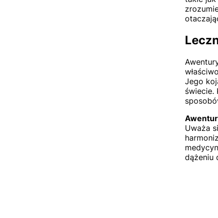
zrozumie
otaczają
Leczn
Awentury
właściwo
Jego koj
świecie.
sposobów
Awentur
Uważa si
harmoniz
medycyni
dążeniu 