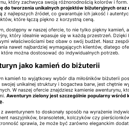
nu, który zachwyca swoją różnorodnością kolorów i form.
ię do tworzenia unikalnych projektów biżuteryjnych oraz
 z najlepszych źródeł, co gwarantuje ich jakość i autenty
któw, które łączą piękno z korzystną ceną.
n, dostępny w naszej ofercie, to nie tylko piękny kamień, 
jny, który idealnie wpasuje się w każdą przestrzeń. Dzięki
ymi właściwościami bez obaw o swój budżet. Nasz zespół 
nia nawet najbardziej wymagających klientów, dlatego ofe
 które można dostosować do indywidualnych potrzeb.
uryn jako kamień do biżuterii
n kamień to wyjątkowy wybór dla miłośników biżuterii posz
 swojej unikalnej struktury i bogactwa barw, jest chętnie
jnych. W naszej ofercie znajdziesz kamienie awenturynu, kt
mi.
Awenturyn zielony jest szczególnie popularny wśród kl
ę.
a z awenturynem to doskonały sposób na wyrażenie indywid
ment naszyjników, bransoletek, kolczyków czy pierścionków,
ronność sprawia, że może być zarówno eleganckim dodatki