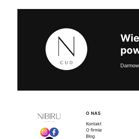
Wie
pow
Darmowe 
Linki w stopce
O NAS
Kontakt
O firmie
Blog