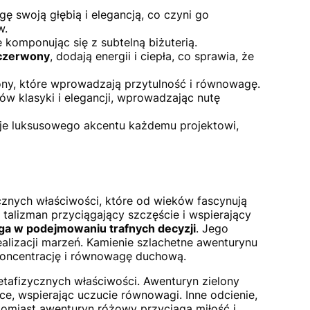
gę swoją głębią i elegancją, co czyni go
w.
komponując się z subtelną biżuterią.
 czerwony
, dodają energii i ciepła, co sprawia, że
tony, które wprowadzają przytulność i równowagę.
ów klasyki i elegancji, wprowadzając nutę
aje luksusowego akcentu każdemu projektowi,
nych właściwości, które od wieków fascynują
talizman przyciągający szczęście i wspierający
ga w podejmowaniu trafnych decyzji
. Jego
alizacji marzeń. Kamienie szlachetne awenturynu
koncentrację i równowagę duchową.
tafizycznych właściwości. Awenturyn zielony
ce, wspierając uczucie równowagi. Inne odcienie,
atomiast awenturyn różowy przyciąga miłość i