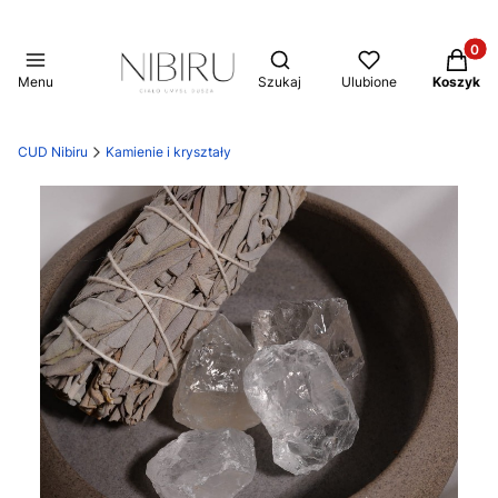
Produkt
Otwórz wyszukiwarkę
Menu
Szukaj
Ulubione
Koszyk
CUD Nibiru
Kamienie i kryształy