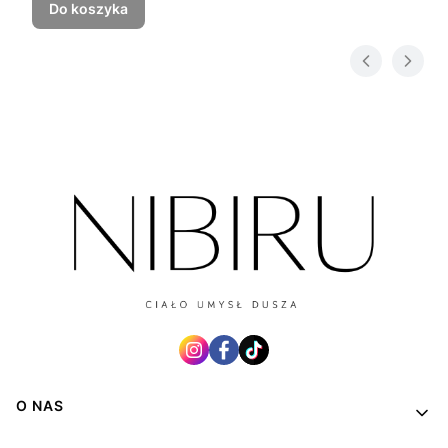
Do koszyka
Linki w stopce
O NAS