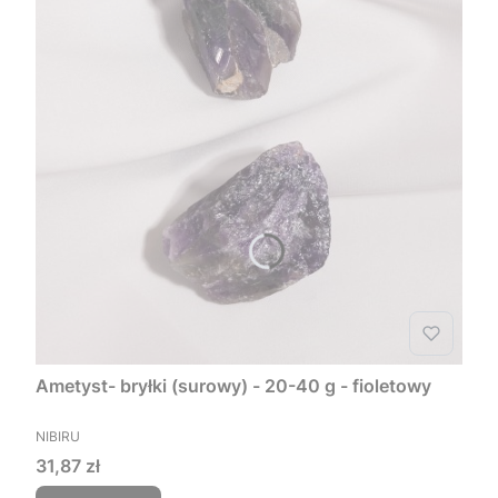
Ametyst- bryłki (surowy) - 20-40 g - fioletowy
PRODUCENT
NIBIRU
Cena
31,87 zł