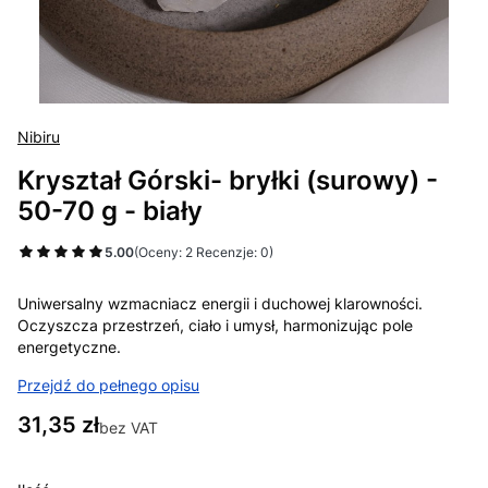
Nibiru
Kryształ Górski- bryłki (surowy) -
50-70 g - biały
5.00
(Oceny: 2 Recenzje: 0)
Uniwersalny wzmacniacz energii i duchowej klarowności.
Oczyszcza przestrzeń, ciało i umysł, harmonizując pole
energetyczne.
Przejdź do pełnego opisu
Cena
31,35 zł
bez VAT