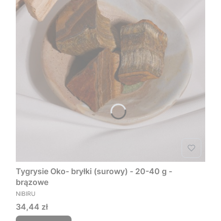
Tygrysie Oko- bryłki (surowy) - 20-40 g -
brązowe
PRODUCENT
NIBIRU
Cena
34,44 zł