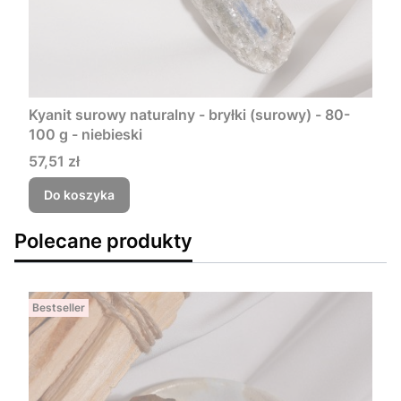
Kyanit surowy naturalny - bryłki (surowy) - 80-
100 g - niebieski
Cena
57,51 zł
Do koszyka
Polecane produkty
Bestseller