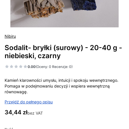
Nibiru
Sodalit- bryłki (surowy) - 20-40 g -
niebieski, czarny
0.00
(Oceny: 0 Recenzje: 0)
Kamień klarowności umysłu, intuicji i spokoju wewnętrznego.
Pomaga w podejmowaniu decyzji i wspiera wewnętrzną
równowagę.
Przejdź do pełnego opisu
Cena
34,44 zł
bez VAT