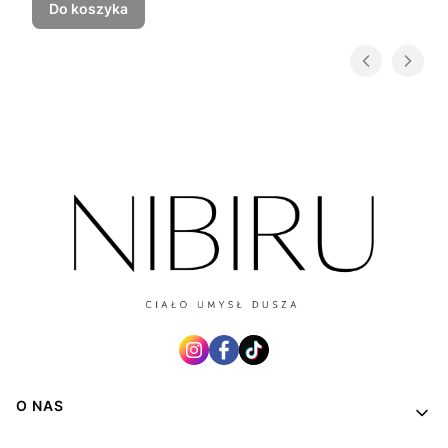
Do koszyka
Linki w stopce
O NAS