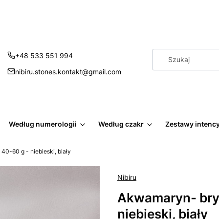
+48 533 551 994
nibiru.stones.kontakt@gmail.com
Według numerologii
Według czakr
Zestawy intenc
40-60 g - niebieski, biały
Nibiru
Akwamaryn- brył
niebieski, biały