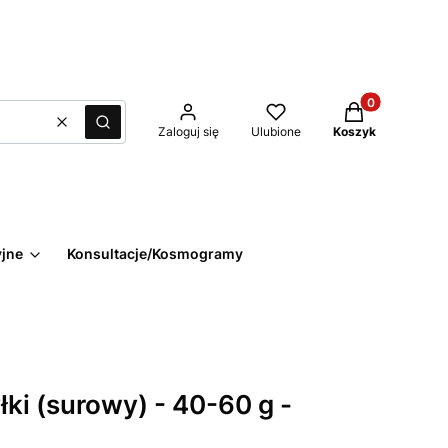
Produkty w kos
Wyczyść
Szukaj
Zaloguj się
Ulubione
Koszyk
yjne
Konsultacje/Kosmogramy
ki (surowy) - 40-60 g -