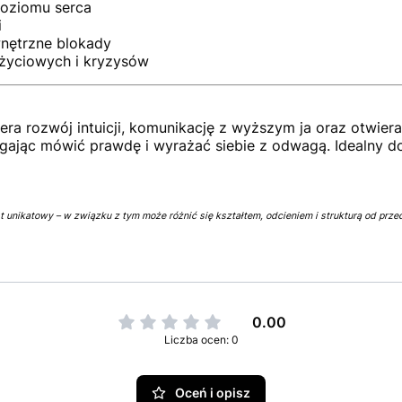
poziomu serca
i
nętrzne blokady
 życiowych i kryzysów
 rozwój intuicji, komunikację z wyższym ja oraz otwiera 
magając mówić prawdę i wyrażać siebie z odwagą. Idealny d
 unikatowy – w związku z tym może różnić się kształtem, odcieniem i strukturą od przed
0.00
Liczba ocen: 0
Oceń i opisz