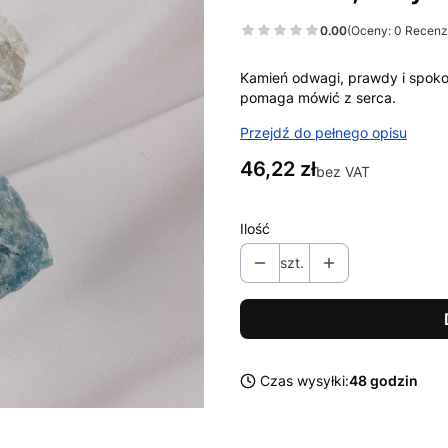
0.00
(Oceny: 0 Recenzj
Kamień odwagi, prawdy i spokoj
pomaga mówić z serca.
Przejdź do pełnego opisu
Cena
46,22 zł
bez VAT
Ilość
szt.
Czas wysyłki:
48 godzin