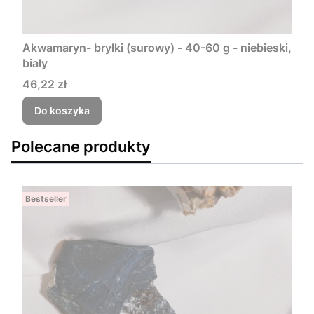
Akwamaryn- bryłki (surowy) - 40-60 g - niebieski,
biały
Cena
46,22 zł
Do koszyka
Polecane produkty
Bestseller