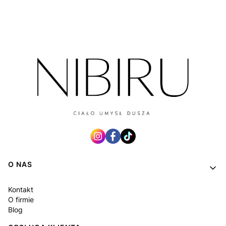
Linki w stopce
O NAS
Kontakt
O firmie
Blog