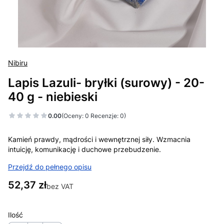
Nibiru
Lapis Lazuli- bryłki (surowy) - 20-
40 g - niebieski
0.00
(Oceny: 0 Recenzje: 0)
Kamień prawdy, mądrości i wewnętrznej siły. Wzmacnia
intuicję, komunikację i duchowe przebudzenie.
Przejdź do pełnego opisu
Cena
52,37 zł
bez VAT
Ilość