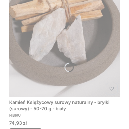
Kamień Księżycowy surowy naturalny - bryłki
(surowy) - 50-70 g - biały
PRODUCENT
NIBIRU
Cena
74,93 zł