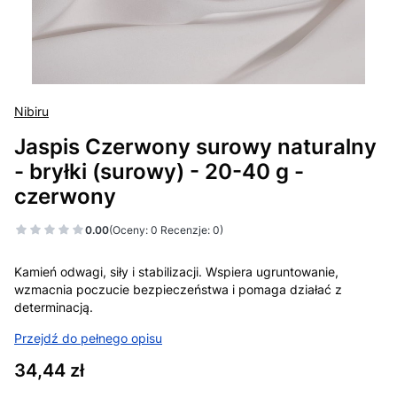
Nibiru
Jaspis Czerwony surowy naturalny
- bryłki (surowy) - 20-40 g -
czerwony
0.00
(Oceny: 0 Recenzje: 0)
Kamień odwagi, siły i stabilizacji. Wspiera ugruntowanie,
wzmacnia poczucie bezpieczeństwa i pomaga działać z
determinacją.
Przejdź do pełnego opisu
Cena
34,44 zł