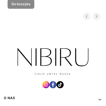
Do koszyka
Linki w stopce
O NAS