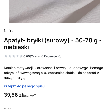
Nibiru
Apatyt- bryłki (surowy) - 50-70 g -
niebieski
0.00
(Oceny: 0 Recenzje: 0)
Kamień motywacji, klarowności i rozwoju duchowego. Pomaga
odzyskać wewnętrzną siłę, zrozumieć siebie i iść naprzód z
nową energią.
Przejdź do pełnego opisu
Cena
39,56 zł
bez VAT