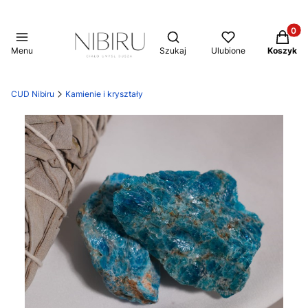
Produkt
Otwórz wyszukiwarkę
Menu
Szukaj
Ulubione
Koszyk
CUD Nibiru
Kamienie i kryształy