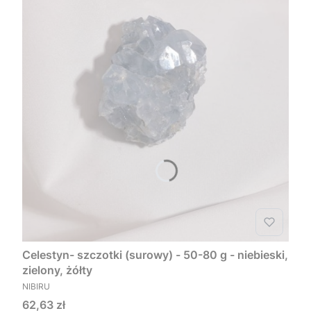
Celestyn- szczotki (surowy) - 50-80 g - niebieski,
zielony, żółty
PRODUCENT
NIBIRU
Cena
62,63 zł