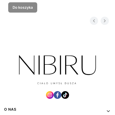
Do koszyka
Linki w stopce
O NAS