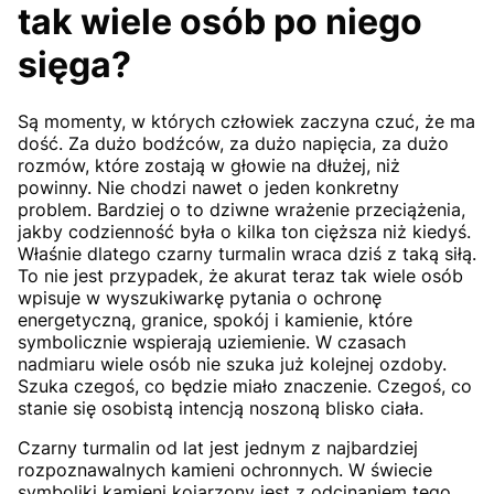
tak wiele osób po niego
sięga?
Są momenty, w których człowiek zaczyna czuć, że ma
dość. Za dużo bodźców, za dużo napięcia, za dużo
rozmów, które zostają w głowie na dłużej, niż
powinny. Nie chodzi nawet o jeden konkretny
problem. Bardziej o to dziwne wrażenie przeciążenia,
jakby codzienność była o kilka ton cięższa niż kiedyś.
Właśnie dlatego czarny turmalin wraca dziś z taką siłą.
To nie jest przypadek, że akurat teraz tak wiele osób
wpisuje w wyszukiwarkę pytania o ochronę
energetyczną, granice, spokój i kamienie, które
symbolicznie wspierają uziemienie. W czasach
nadmiaru wiele osób nie szuka już kolejnej ozdoby.
Szuka czegoś, co będzie miało znaczenie. Czegoś, co
stanie się osobistą intencją noszoną blisko ciała.
Czarny turmalin od lat jest jednym z najbardziej
rozpoznawalnych kamieni ochronnych. W świecie
symboliki kamieni kojarzony jest z odcinaniem tego,