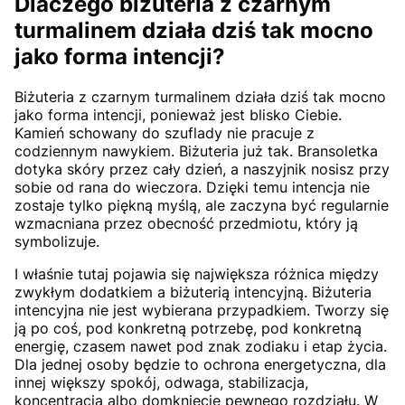
Dlaczego biżuteria z czarnym
turmalinem działa dziś tak mocno
jako forma intencji?
Biżuteria z czarnym turmalinem działa dziś tak mocno
jako forma intencji, ponieważ jest blisko Ciebie.
Kamień schowany do szuflady nie pracuje z
codziennym nawykiem. Biżuteria już tak. Bransoletka
dotyka skóry przez cały dzień, a naszyjnik nosisz przy
sobie od rana do wieczora. Dzięki temu intencja nie
zostaje tylko piękną myślą, ale zaczyna być regularnie
wzmacniana przez obecność przedmiotu, który ją
symbolizuje.
I właśnie tutaj pojawia się największa różnica między
zwykłym dodatkiem a biżuterią intencyjną. Biżuteria
intencyjna nie jest wybierana przypadkiem. Tworzy się
ją po coś, pod konkretną potrzebę, pod konkretną
energię, czasem nawet pod znak zodiaku i etap życia.
Dla jednej osoby będzie to ochrona energetyczna, dla
innej większy spokój, odwaga, stabilizacja,
koncentracja albo domknięcie pewnego rozdziału. W