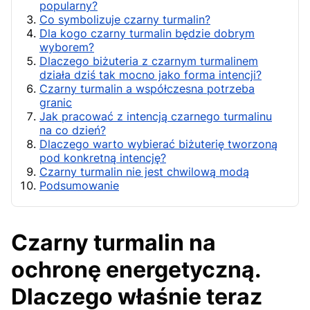
popularny?
Co symbolizuje czarny turmalin?
Dla kogo czarny turmalin będzie dobrym
wyborem?
Dlaczego biżuteria z czarnym turmalinem
działa dziś tak mocno jako forma intencji?
Czarny turmalin a współczesna potrzeba
granic
Jak pracować z intencją czarnego turmalinu
na co dzień?
Dlaczego warto wybierać biżuterię tworzoną
pod konkretną intencję?
Czarny turmalin nie jest chwilową modą
Podsumowanie
Czarny turmalin na
ochronę energetyczną.
Dlaczego właśnie teraz