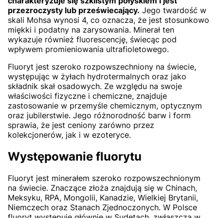
charakteryzuje się szklistym połyskiem i jest
przezroczysty lub przeświecający.
Jego twardość w
skali Mohsa wynosi 4, co oznacza, że jest stosunkowo
miękki i podatny na zarysowania. Minerał ten
wykazuje również fluorescencję, świecąc pod
wpływem promieniowania ultrafioletowego.
Fluoryt jest szeroko rozpowszechniony na świecie,
występując w żyłach hydrotermalnych oraz jako
składnik skał osadowych. Ze względu na swoje
właściwości fizyczne i chemiczne, znajduje
zastosowanie w przemyśle chemicznym, optycznym
oraz jubilerstwie. Jego różnorodność barw i form
sprawia, że jest ceniony zarówno przez
kolekcjonerów, jak i w ezoteryce.
Występowanie fluorytu
Fluoryt jest minerałem szeroko rozpowszechnionym
na świecie. Znaczące złoża znajdują się w Chinach,
Meksyku, RPA, Mongolii, Kanadzie, Wielkiej Brytanii,
Niemczech oraz Stanach Zjednoczonych. W Polsce
fluoryt występuje głównie w Sudetach, zwłaszcza w