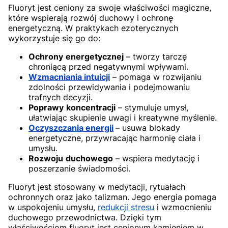
Fluoryt jest ceniony za swoje właściwości magiczne,
które wspierają rozwój duchowy i ochronę
energetyczną. W praktykach ezoterycznych
wykorzystuje się go do:
Ochrony
energetycznej
– tworzy tarczę
chroniącą przed negatywnymi wpływami.
Wzmacniania intuicji
– pomaga w rozwijaniu
zdolności przewidywania i podejmowaniu
trafnych decyzji.
Poprawy
koncentracji
– stymuluje umysł,
ułatwiając skupienie uwagi i kreatywne myślenie.
Oczyszczania energii
– usuwa blokady
energetyczne, przywracając harmonię ciała i
umysłu.
Rozwoju
duchowego
– wspiera medytację i
poszerzanie świadomości.
Fluoryt jest stosowany w medytacji, rytuałach
ochronnych oraz jako talizman. Jego energia pomaga
w uspokojeniu umysłu,
redukcji stresu
i wzmocnieniu
duchowego przewodnictwa. Dzięki tym
właściwościom fluoryt jest cenionym kamieniem w