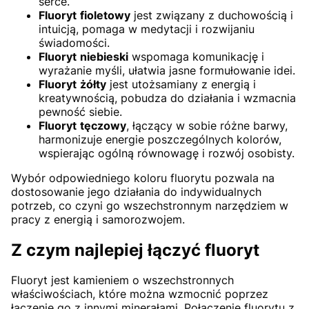
serce.
Fluoryt
fioletowy
jest związany z duchowością i
intuicją, pomaga w medytacji i rozwijaniu
świadomości.
Fluoryt
niebieski
wspomaga komunikację i
wyrażanie myśli, ułatwia jasne formułowanie idei.
Fluoryt
żółty
jest utożsamiany z energią i
kreatywnością, pobudza do działania i wzmacnia
pewność siebie.
Fluoryt
tęczowy
, łączący w sobie różne barwy,
harmonizuje energie poszczególnych kolorów,
wspierając ogólną równowagę i rozwój osobisty.
Wybór odpowiedniego koloru fluorytu pozwala na
dostosowanie jego działania do indywidualnych
potrzeb, co czyni go wszechstronnym narzędziem w
pracy z energią i samorozwojem.
Z czym najlepiej łączyć fluoryt
Fluoryt jest kamieniem o wszechstronnych
właściwościach, które można wzmocnić poprzez
łączenie go z innymi minerałami. Połączenie fluorytu z