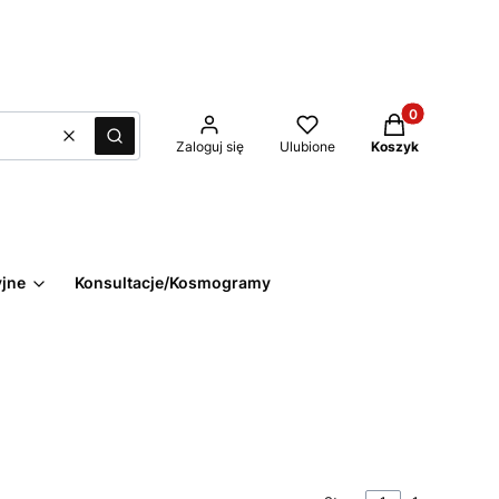
Produkty w kos
Wyczyść
Szukaj
Zaloguj się
Ulubione
Koszyk
yjne
Konsultacje/Kosmogramy