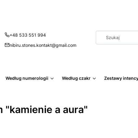
+48 533 551 994
nibiru.stones.kontakt@gmail.com
Według numerologii
Według czakr
Zestawy intenc
 "kamienie a aura"