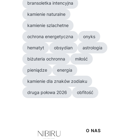
bransoletka intencyjna
kamienie naturalne
kamienie szlachetne
ochrona energetyczna
onyks
hematyt
obsydian
astrologia
biżuteria ochronna
miłość
pieniądze
energia
kamienie dla znaków zodiaku
druga połowa 2026
obfitość
Linki w stopce
O NAS