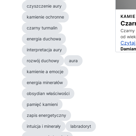
czyszczenie aury
KAMIE
kamienie ochronne
Czar
czarny turmalin
Czarny 
od wiek
energia duchowa
Czytaj
Damian
interpretacja aury
rozwój duchowy
aura
kamienie a emocje
energia minerałów
obsydian właściwości
pamięć kamieni
zapis energetyczny
intuicja i minerały
labradoryt