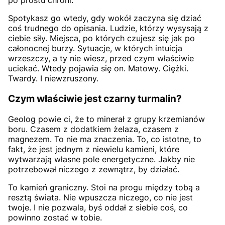
po prostu chroni.
Spotykasz go wtedy, gdy wokół zaczyna się dziać
coś trudnego do opisania. Ludzie, którzy wysysają z
ciebie siły. Miejsca, po których czujesz się jak po
całonocnej burzy. Sytuacje, w których intuicja
wrzeszczy, a ty nie wiesz, przed czym właściwie
uciekać. Wtedy pojawia się on. Matowy. Ciężki.
Twardy. I niewzruszony.
Czym właściwie jest czarny turmalin?
Geolog powie ci, że to minerał z grupy krzemianów
boru. Czasem z dodatkiem żelaza, czasem z
magnezem. To nie ma znaczenia. To, co istotne, to
fakt, że jest jednym z niewielu kamieni, które
wytwarzają własne pole energetyczne. Jakby nie
potrzebował niczego z zewnątrz, by działać.
To kamień graniczny. Stoi na progu między tobą a
resztą świata. Nie wpuszcza niczego, co nie jest
twoje. I nie pozwala, byś oddał z siebie coś, co
powinno zostać w tobie.