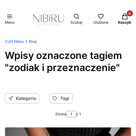
Produkt
Otwórz wyszukiwarkę
Menu
Szukaj
Ulubione
Koszyk
CUD Nibiru
Blog
Wpisy oznaczone tagiem
"zodiak i przeznaczenie"
Kategorie
Tagi
Strona
z 1