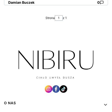
Damian Buczek
0
Strona
z 1
Linki w stopce
O NAS