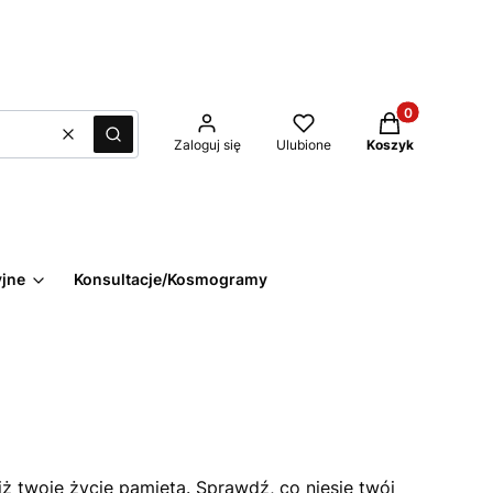
Produkty w kos
Wyczyść
Szukaj
Zaloguj się
Ulubione
Koszyk
yjne
Konsultacje/Kosmogramy
iż twoje życie pamięta. Sprawdź, co niesie twój