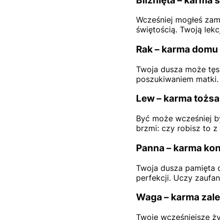
Bliźnięta – karma 
Wcześniej mogłeś zami
świętością. Twoją lekc
Rak – karma domu
Twoja dusza może tęsk
poszukiwaniem matki. 
Lew – karma tożs
Być może wcześniej by
brzmi: czy robisz to 
Panna – karma kon
Twoja dusza pamięta c
perfekcji. Uczy zaufa
Waga – karma zal
Twoje wcześniejsze ży