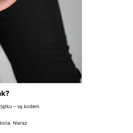
ak?
wyjątku – są kodem.
toria. Nieraz