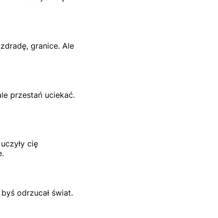
zdradę, granice. Ale
le przestań uciekać.
 uczyły cię
e.
 byś odrzucał świat.