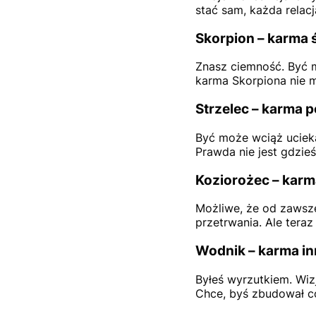
stać sam, każda relac
Skorpion – karma ś
Znasz ciemność. Być m
karma Skorpiona nie m
Strzelec – karma 
Być może wciąż uciekas
Prawda nie jest gdzie
Koziorożec – karm
Możliwe, że od zawsze
przetrwania. Ale teraz
Wodnik – karma in
Byłeś wyrzutkiem. Wiz
Chce, byś zbudował co