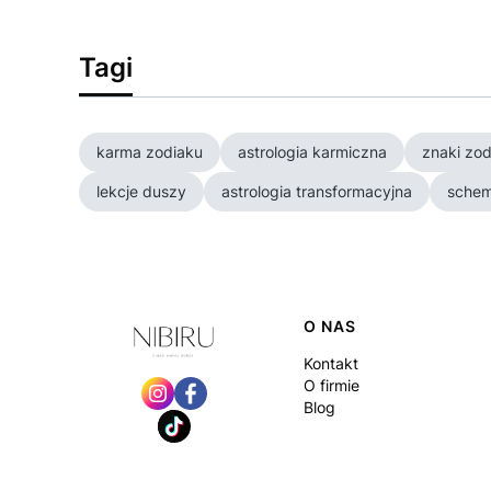
Tagi
karma zodiaku
astrologia karmiczna
znaki zod
lekcje duszy
astrologia transformacyjna
schem
Linki w stopce
O NAS
Kontakt
O firmie
Blog