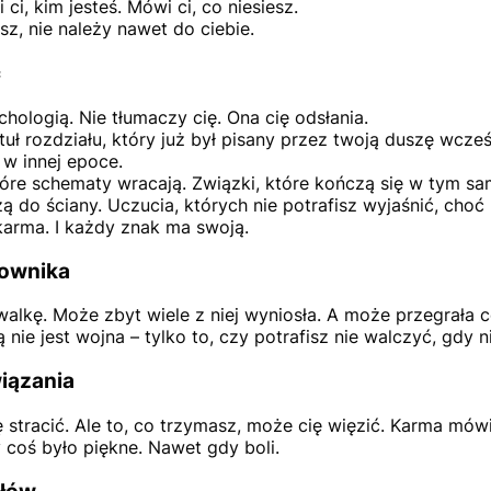
ci, kim jesteś. Mówi ci, co niesiesz.
sz, nie należy nawet do ciebie.
c
ychologią. Nie tłumaczy cię. Ona cię odsłania.
tuł rozdziału, który już był pisany przez twoją duszę wcze
 w innej epoce.
które schematy wracają. Związki, które kończą się w tym s
do ściany. Uczucia, których nie potrafisz wyjaśnić, choć 
karma. I każdy znak ma swoją.
jownika
alkę. Może zbyt wiele z niej wyniosła. A może przegrała c
 nie jest wojna – tylko to, czy potrafisz nie walczyć, gdy n
iązania
 stracić. Ale to, co trzymasz, może cię więzić. Karma mówi
coś było piękne. Nawet gdy boli.