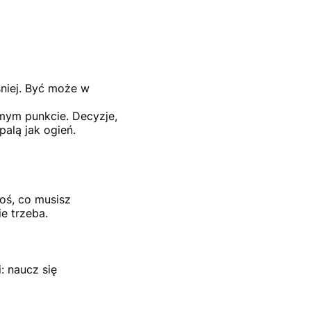
śniej. Być może w
amym punkcie. Decyzje,
palą jak ogień.
oś, co musisz
ie trzeba.
: naucz się