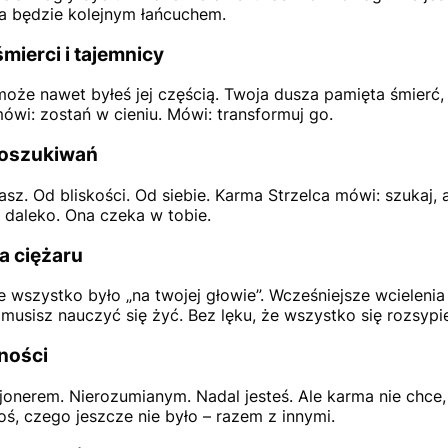
ja będzie kolejnym łańcuchem.
mierci i tajemnicy
oże nawet byłeś jej częścią. Twoja dusza pamięta śmierć, 
ówi: zostań w cieniu. Mówi: transformuj go.
poszukiwań
z. Od bliskości. Od siebie. Karma Strzelca mówi: szukaj, a
ś daleko. Ona czeka w tobie.
a ciężaru
 wszystko było „na twojej głowie”. Wcześniejsze wcielenia
 musisz nauczyć się żyć. Bez lęku, że wszystko się rozsypi
ności
jonerem. Nierozumianym. Nadal jesteś. Ale karma nie chce,
ś, czego jeszcze nie było – razem z innymi.