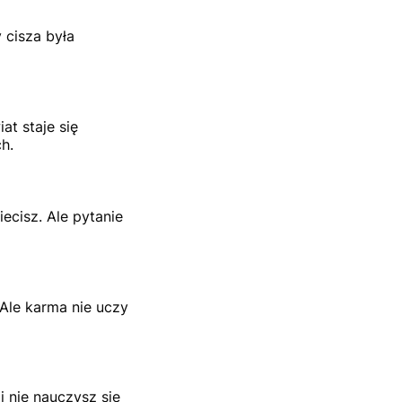
 cisza była
at staje się
h.
ecisz. Ale pytanie
Ale karma nie uczy
i nie nauczysz się