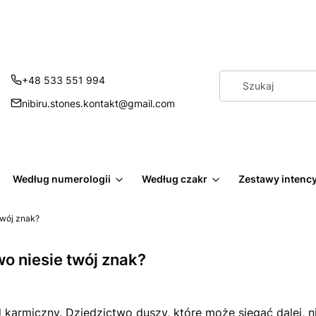
+48 533 551 994
nibiru.stones.kontakt@gmail.com
Według numerologii
Według czakr
Zestawy intenc
twój znak?
wo niesie twój znak?
d karmiczny. Dziedzictwo duszy, które może sięgać dalej, n