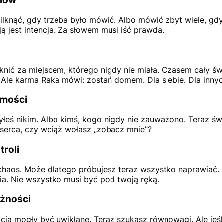
słów
lknąć, gdy trzeba było mówić. Albo mówić zbyt wiele, gdy
ją jest intencja. Za słowem musi iść prawda.
nić za miejscem, którego nigdy nie miała. Czasem cały świ
Ale karma Raka mówi: zostań domem. Dla siebie. Dla innyc
amości
łeś nikim. Albo kimś, kogo nigdy nie zauważono. Teraz świ
z serca, czy wciąż wołasz „zobacz mnie”?
troli
haos. Może dlatego próbujesz teraz wszystko naprawiać. 
nia. Nie wszystko musi być pod twoją ręką.
eżności
cia mogły być uwikłane. Teraz szukasz równowagi. Ale jeśl