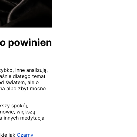
to powinien
bko, inne analizują,
aśnie dlatego temat
ed światem, ale o
ona albo zbyt mocno
kszy spokój,
zmowie, większą
la innych medytacja,
akie jak
Czarny