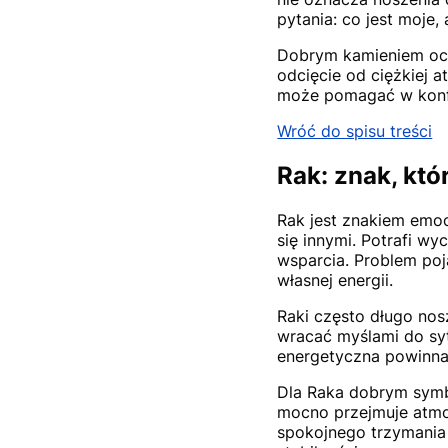
pytania: co jest moje,
Dobrym kamieniem oc
odcięcie od ciężkiej 
może pomagać w konfr
Wróć do spisu treści
Rak: znak, któ
Rak jest znakiem emoc
się innymi. Potrafi wy
wsparcia. Problem poj
własnej energii.
Raki często długo no
wracać myślami do syt
energetyczna powinna 
Dla Raka dobrym sy
mocno przejmuje atmos
spokojnego trzymania 