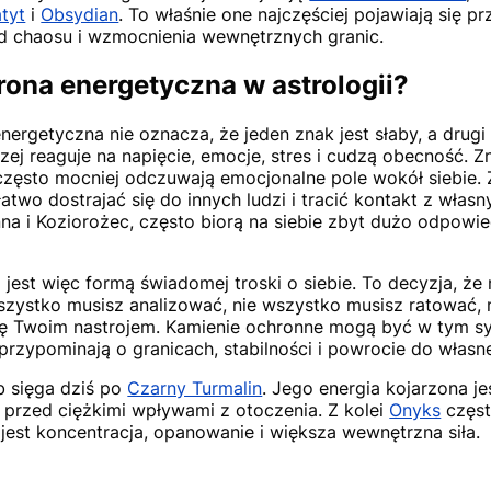
tyt
i
Obsydian
. To właśnie one najczęściej pojawiają się pr
od chaosu i wzmocnienia wewnętrznych granic.
rona energetyczna w astrologii?
nergetyczna nie oznacza, że jeden znak jest słaby, a drugi 
zej reaguje na napięcie, emocje, stres i cudzą obecność. Z
 często mocniej odczuwają emocjonalne pole wokół siebie. 
łatwo dostrajać się do innych ludzi i tracić kontakt z wła
nna i Koziorożec, często biorą na siebie zbyt dużo odpowie
.
jest więc formą świadomej troski o siebie. To decyzja, że
wszystko musisz analizować, nie wszystko musisz ratować, 
się Twoim nastrojem. Kamienie ochronne mogą być w tym 
rzypominają o granicach, stabilności i powrocie do własn
b sięga dziś po
Czarny Turmalin
. Jego energia kojarzona je
 przed ciężkimi wpływami z otoczenia. Z kolei
Onyks
częst
jest koncentracja, opanowanie i większa wewnętrzna siła.