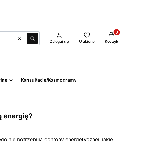
Produkty w kos
Wyczyść
Szukaj
Zaloguj się
Ulubione
Koszyk
yjne
Konsultacje/Kosmogramy
ą energię?
gólnie potrzebują ochrony energetycznej, jakie