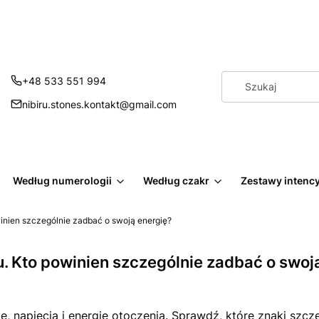
+48 533 551 994
nibiru.stones.kontakt@gmail.com
Według numerologii
Według czakr
Zestawy intenc
winien szczególnie zadbać o swoją energię?
u. Kto powinien szczególnie zadbać o swoj
, napięcia i energię otoczenia. Sprawdź, które znaki szcze