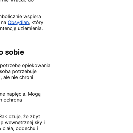
mbolicznie wspiera
ę na
Obsydian
, który
intencję uziemienia.
o sobie
ą potrzebę opiekowania
 osoba potrzebuje
 ale nie chroni
ne napięcia. Mogą
ch ochrona
Rak czuje, że zbyt
ę wewnętrznej siły i
ciała, oddechu i