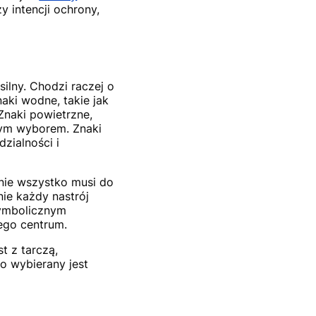
zy intencji ochrony,
silny. Chodzi raczej o
naki wodne, takie jak
Znaki powietrzne,
snym wyborem. Znaki
dzialności i
 nie wszystko musi do
nie każdy nastrój
symbolicznym
ego centrum.
st z tarczą,
o wybierany jest