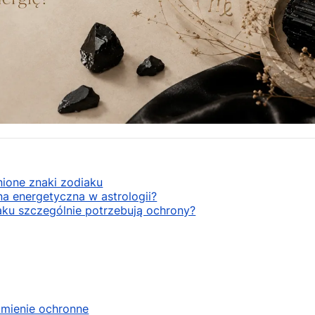
nione znaki zodiaku
a energetyczna w astrologii?
aku szczególnie potrzebują ochrony?
amienie ochronne