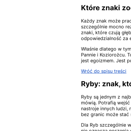
Które znaki z
Każdy znak może praco
szczególnie mocno rez
znaki, które czują głę
odpowiedzialność za e
Właśnie dlatego w tym
Pannie i Koziorożcu. T
jest egoizmem. Jest p
Wróć do spisu treści
Ryby: znak, kt
Ryby są jednym z najb
mówią. Potrafią wejść 
nastroje innych ludzi,
bez granic może stać 
Dla Ryb szczególnie w
nie oznacza noszenia 