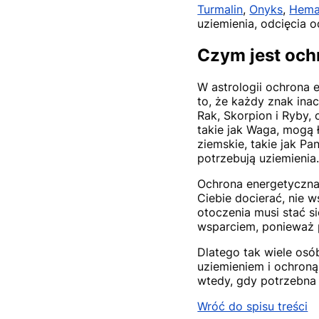
Turmalin
,
Onyks
,
Hema
uziemienia, odcięcia 
Czym jest och
W astrologii ochrona e
to, że każdy znak inac
Rak, Skorpion i Ryby,
takie jak Waga, mogą 
ziemskie, takie jak Pa
potrzebują uziemienia
Ochrona energetyczna 
Ciebie docierać, nie 
otoczenia musi stać 
wsparciem, ponieważ p
Dlatego tak wiele osó
uziemieniem i ochroną
wtedy, gdy potrzebna 
Wróć do spisu treści