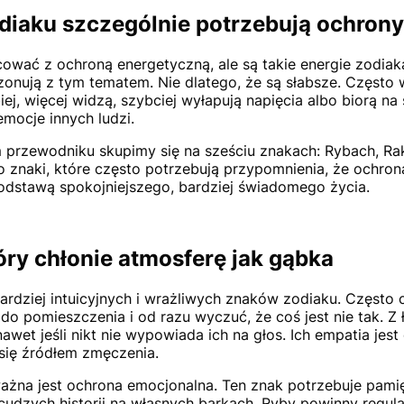
odiaku szczególnie potrzebują ochron
wać z ochroną energetyczną, ale są takie energie zodiaka
onują z tym tematem. Nie dlatego, że są słabsze. Często 
biej, więcej widzą, szybciej wyłapują napięcia albo biorą na 
mocje innych ludzi.
 przewodniku skupimy się na sześciu znakach: Rybach, Rak
o znaki, które często potrzebują przypomnienia, że ochrona
odstawą spokojniejszego, bardziej świadomego życia.
óry chłonie atmosferę jak gąbka
ardziej intuicyjnych i wrażliwych znaków zodiaku. Często c
do pomieszczenia i od razu wyczuć, że coś jest nie tak. Z
 nawet jeśli nikt nie wypowiada ich na głos. Ich empatia je
się źródłem zmęczenia.
ażna jest ochrona emocjonalna. Ten znak potrzebuje pami
cudzych historii na własnych barkach. Ryby powinny regul