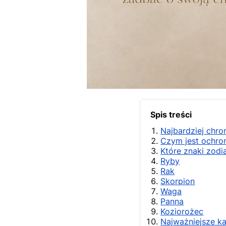
Spis treści
Najbardziej chro
Czym jest ochron
Które znaki zodi
Ryby
Rak
Skorpion
Waga
Panna
Koziorożec
Najważniejsze k