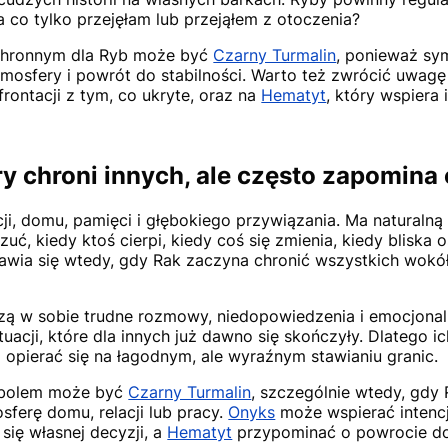
 a co tylko przejęłam lub przejąłem z otoczenia?
hronnym dla Ryb może być
Czarny Turmalin
, ponieważ sy
atmosfery i powrót do stabilności. Warto też zwrócić uwag
ontacji z tym, co ukryte, oraz na
Hematyt
, który wspiera 
ry chroni innych, ale często zapomina 
ji, domu, pamięci i głębokiego przywiązania. Ma naturaln
czuć, kiedy ktoś cierpi, kiedy coś się zmienia, kiedy bliska
awia się wtedy, gdy Rak zaczyna chronić wszystkich wokół,
szą w sobie trudne rozmowy, niedopowiedzenia i emocjonal
uacji, które dla innych już dawno się skończyły. Dlatego i
opierać się na łagodnym, ale wyraźnym stawianiu granic.
mbolem może być
Czarny Turmalin
, szczególnie wtedy, gdy 
ferę domu, relacji lub pracy.
Onyks
może wspierać intencj
się własnej decyzji, a
Hematyt
przypominać o powrocie do 