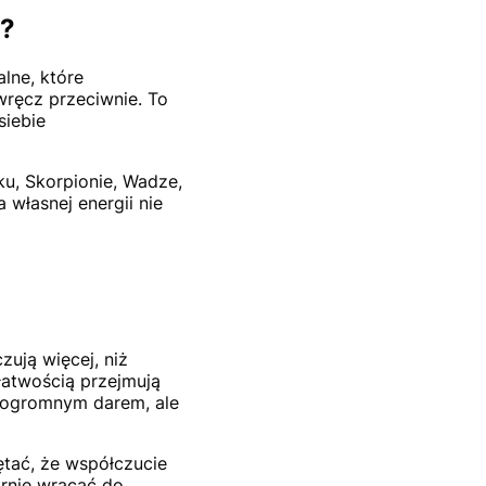
y?
lne, które
wręcz przeciwnie. To
siebie
u, Skorpionie, Wadze,
 własnej energii nie
zują więcej, niż
 łatwością przejmują
st ogromnym darem, ale
ętać, że współczucie
arnie wracać do