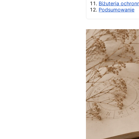
Biżuteria ochron
Podsumowanie