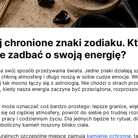
j chronione znaki zodiaku. K
e zadbać o swoją energię?
 swój sposób przeżywania świata. Jedne znaki działają szy
, chłoną atmosferę i długo noszą w sobie cudze emocje. Wł
 tak mocno łączy się z astrologią. Nie chodzi o strach prz
 kiedy nasza energia zaczyna być przeciążona, rozprosz
 może oznaczać coś bardzo prostego: lepsze granice, wię
 się od ciężkiej atmosfery, powrót do siebie po trudnej ro
, pracy i codziennym życiu. Dla jednych będzie to rytuał, d
mboliczny kamień noszony blisko ciała.
uralnych szczególne miejsce zajmują
kamienie ochronne
, t