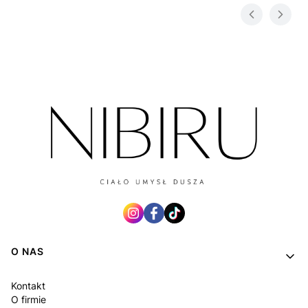
Linki w stopce
O NAS
Kontakt
O firmie