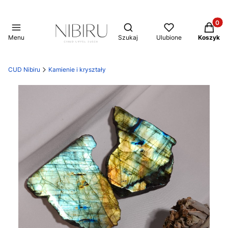
Produkt
Otwórz wyszukiwarkę
Menu
Szukaj
Ulubione
Koszyk
CUD Nibiru
Kamienie i kryształy