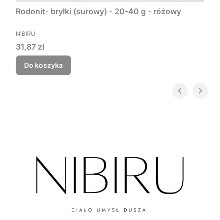
Rodonit- bryłki (surowy) - 20-40 g - różowy
PRODUCENT
NIBIRU
Cena
31,87 zł
Do koszyka