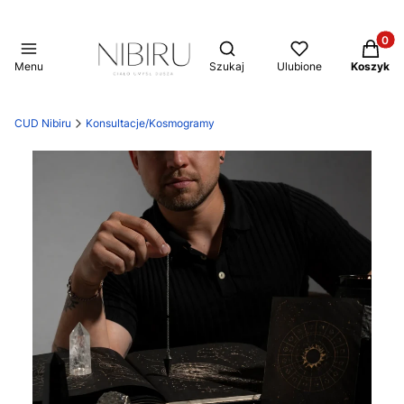
Produkt
Otwórz wyszukiwarkę
Menu
Szukaj
Ulubione
Koszyk
CUD Nibiru
Konsultacje/Kosmogramy