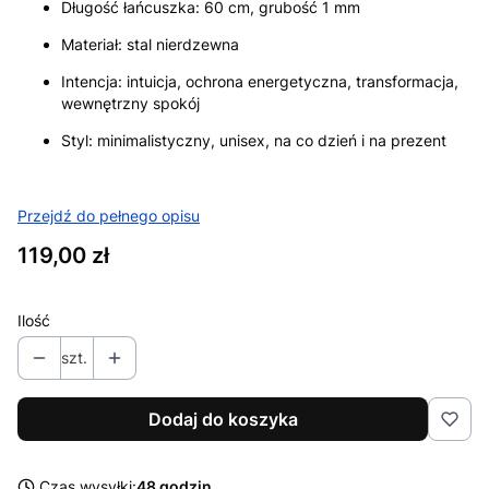
Długość łańcuszka: 60 cm, grubość 1 mm
Materiał: stal nierdzewna
Intencja: intuicja, ochrona energetyczna, transformacja,
wewnętrzny spokój
Styl: minimalistyczny, unisex, na co dzień i na prezent
Przejdź do pełnego opisu
Cena
119,00 zł
Ilość
szt.
Dodaj do koszyka
Czas wysyłki:
48 godzin