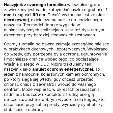
Naszyjnik z czarnego turmalinu
w kształcie grotu
zawieszony jest na delikatnym łańcuszku o grubości
1
mm
i długości
60 cm
. Całość wykonana jest ze
stali
nierdzewnej
, dzięki czemu pasuje do codziennego
noszenia. Ten model dobrze wygląda w
minimalistycznych stylizacjach. Jest też dyskretnym
akcentem przy bardziej eleganckich zestawach.
Czarny turmalin od dawna zajmuje szczególne miejsce
w praktykach duchowych i ezoterycznych. Wybierano
go wtedy, gdy potrzebna była ochrona, ugruntowanie
i mocniejsze granice wobec tego, co obciążające.
Właśnie dlatego w CUD Nibiru traktujemy ten
naszyjnik jako
amulet ochrony energetycznej
. To
jeden z najmocniej kojarzonych kamieni ochronnych,
po który sięga się wtedy, gdy chcesz przestać
chłonąć chaos z zewnątrz i wrócić do własnego
centrum. Może wspierać w okresach przeciążenia,
nadmiaru bodźców i kontaktu z trudną energią
otoczenia. Jest też dobrym wyborem dla kogoś, kto
chce nosić przy sobie prosty, wyrazisty symbol siły,
stabilności i ochrony.