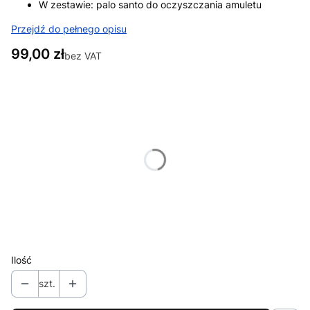
W zestawie: palo santo do oczyszczania amuletu
Przejdź do pełnego opisu
Cena
99,00 zł
bez VAT
Wybierz wariant produktu:
Poszczególne warianty mogą różnić się ceną
*
Rozmiar bransoletki
Wybierz
*
Opisz swoją intencję (np. zdrowie, miłość, finanse)
Ilość
szt.