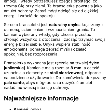
emocji. I wtedy potrzebujesz czegoś prostego, co
trzyma Cię przy ziemi. Ta bransoletka powstała jako
amulet ochrony. Żebyś mógł odciąć się od ciężkiej
energii i wrócić do spokoju.
Sercem bransoletki jest
naturalny onyks
, kojarzony z
ochroną, uziemieniem i wzmacnianiem granic. To
kamień wybierany wtedy, gdy chcesz przestać
chłonąć wszystko z otoczenia i zacząć trzymać swoją
energię bliżej siebie. Onyks wspiera stabilność
emocjonalną, pomaga zebrać myśli i działać
spokojniej, bez rozproszenia.
Bransoletka wykonana jest ręcznie na trwałej
żyłce
jubilerskiej
. Kamienie mają rozmiar
8 mm
, a całość
uzupełniają elementy ze
stali nierdzewnej
, odporne
na codzienne użytkowanie. Do zamówienia dołączamy
palo santo
, abyś mógł od razu oczyścić amulet i
nadać mu własną intencję ochrony.
Najważniejsze informacje
Kamień
: onyks