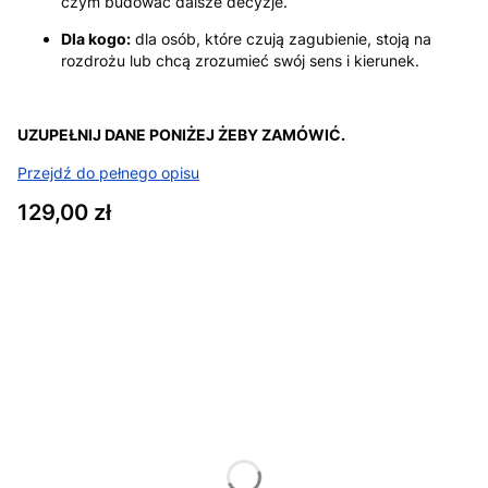
czym budować dalsze decyzje.
Dla kogo:
dla osób, które czują zagubienie, stoją na
rozdrożu lub chcą zrozumieć swój sens i kierunek.
UZUPEŁNIJ DANE PONIŻEJ ŻEBY ZAMÓWIĆ.
Przejdź do pełnego opisu
Cena
129,00 zł
Wybierz wariant produktu:
Poszczególne warianty mogą różnić się ceną
*
Podaj dane potrzebne do przygotowania odczytu: Imię i
nazwisko (panieńskie)
*
Data urodzenia: