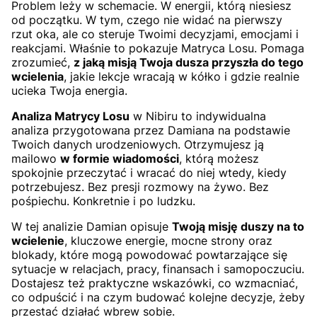
Problem leży w schemacie. W energii, którą niesiesz
od początku. W tym, czego nie widać na pierwszy
rzut oka, ale co steruje Twoimi decyzjami, emocjami i
reakcjami. Właśnie to pokazuje Matryca Losu. Pomaga
zrozumieć,
z jaką misją Twoja dusza przyszła do tego
wcielenia
, jakie lekcje wracają w kółko i gdzie realnie
ucieka Twoja energia.
Analiza Matrycy Losu
w Nibiru to indywidualna
analiza przygotowana przez Damiana na podstawie
Twoich danych urodzeniowych. Otrzymujesz ją
mailowo
w formie wiadomości
, którą możesz
spokojnie przeczytać i wracać do niej wtedy, kiedy
potrzebujesz. Bez presji rozmowy na żywo. Bez
pośpiechu. Konkretnie i po ludzku.
W tej analizie Damian opisuje
Twoją misję duszy na to
wcielenie
, kluczowe energie, mocne strony oraz
blokady, które mogą powodować powtarzające się
sytuacje w relacjach, pracy, finansach i samopoczuciu.
Dostajesz też praktyczne wskazówki, co wzmacniać,
co odpuścić i na czym budować kolejne decyzje, żeby
przestać działać wbrew sobie.