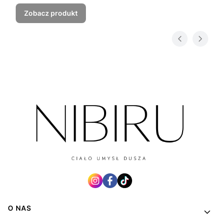
Zobacz produkt
Linki w stopce
O NAS