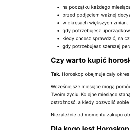
na początku każdego miesiąca
przed podjęciem ważnej decyzj
w okresach większych zmian,
gdy potrzebujesz uporządkowa
kiedy chcesz sprawdzić, na c
gdy potrzebujesz szerszej per
Czy warto kupić horosk
Tak.
Horoskop obejmuje cały okres 
Wcześniejsze miesiące mogą pomóc C
Twoim życiu. Kolejne miesiące stan
ostrożność, a kiedy pozwolić sobie 
Niezależnie od momentu zakupu otr
Dla kogo jest Horosko