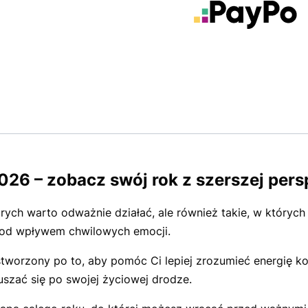
026 – zobacz swój rok z szerszej per
ch warto odważnie działać, ale również takie, w których le
 pod wpływem chwilowych emocji.
stworzony po to, aby pomóc Ci lepiej zrozumieć energię k
uszać się po swojej życiowej drodze.