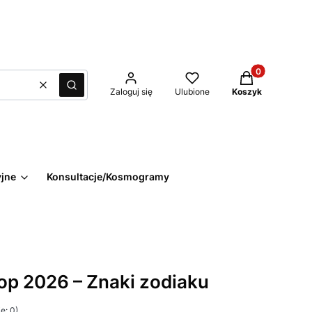
Produkty w kos
Wyczyść
Szukaj
Zaloguj się
Ulubione
Koszyk
yjne
Konsultacje/Kosmogramy
op 2026 – Znaki zodiaku
e: 0)