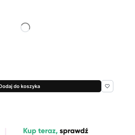
żnić się ceną
Dodaj do koszyka