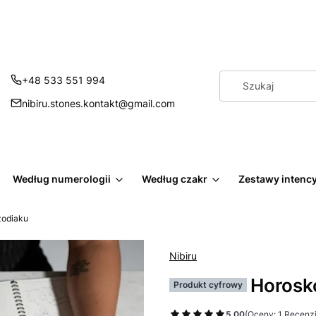
+48 533 551 994
nibiru.stones.kontakt@gmail.com
Według numerologii
Według czakr
Zestawy intenc
zodiaku
Nibiru
Horosk
Produkt cyfrowy
5.00
(Oceny: 1 Recenzj