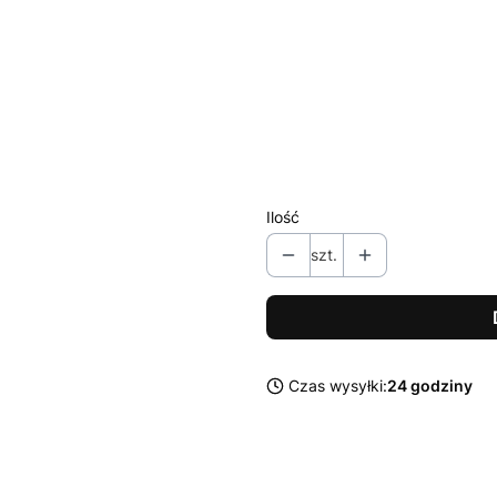
Wybierz wariant produktu:
Poszczególne warianty mogą ró
*
Znak zodiaku
Wybierz
Ilość
szt.
Czas wysyłki:
24 godziny