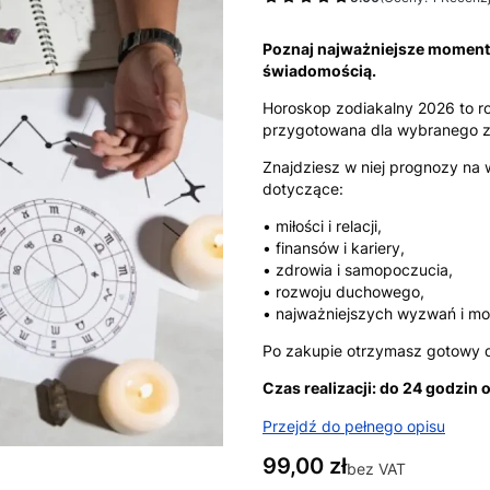
Poznaj najważniejsze momenty
świadomością.
Horoskop zodiakalny 2026 to 
przygotowana dla wybranego z
Znajdziesz w niej prognozy na
dotyczące:
• miłości i relacji,
• finansów i kariery,
• zdrowia i samopoczucia,
• rozwoju duchowego,
• najważniejszych wyzwań i mo
Po zakupie otrzymasz gotowy 
Czas realizacji: do 24 godzin 
Przejdź do pełnego opisu
Cena
99,00 zł
bez VAT