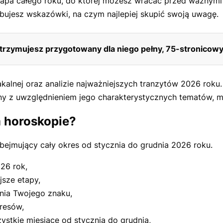
pa całego roku, do której możesz wracać przed ważnymi 
ujesz wskazówki, na czym najlepiej skupić swoją uwagę.
otrzymujesz przygotowany dla niego pełny, 75-stronicow
akalnej oraz analizie najważniejszych tranzytów 2026 rok
y z uwzględnieniem jego charakterystycznych tematów, m
 horoskopie?
ejmujący cały okres od stycznia do grudnia 2026 roku.
26 rok,
jsze etapy,
nia Twojego znaku,
resów,
stkie miesiące od stycznia do grudnia,